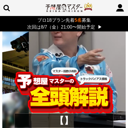
プロ18プラン先着
5名
募集
TOP
>
重賞コラム
> 26/8/9 (日)
次回は8/7（金）21:00〜開始予定
▶
【】