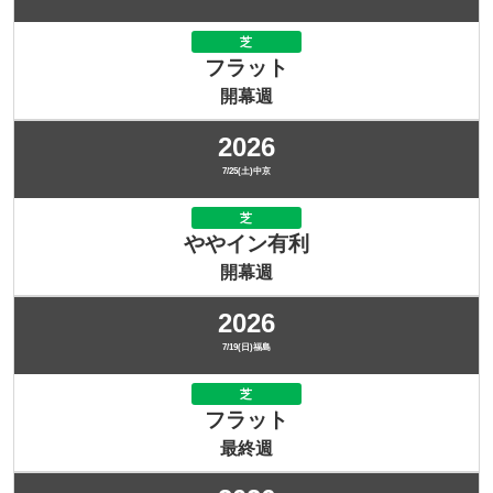
芝
フラット
開幕週
2026
7/25(土)中京
芝
ややイン有利
開幕週
2026
7/19(日)福島
芝
フラット
最終週