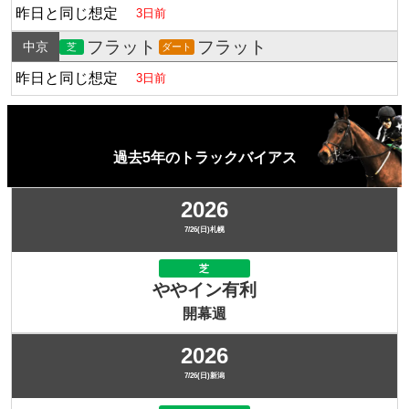
昨日と同じ想定
3日前
フラット
フラット
中京
芝
ダート
昨日と同じ想定
3日前
過去5年のトラックバイアス
2026
7/26(日)札幌
芝
ややイン有利
開幕週
2026
7/26(日)新潟