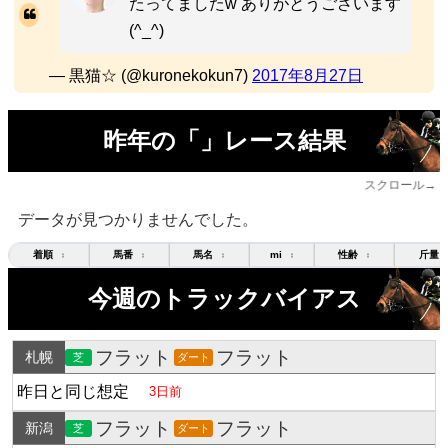
たってましたw ありがとうございます
(^_^)
— 黒猫☆ (@kuronekokun7)
2017年8月27日
昨年の「」レース結果
スクロール→
データが見つかりませんでした。
着順
馬番
馬名
mi
性齢
斤量
↕
↕
↕
↕
↕
今週のトラックバイアス
フラット
フラット
札幌
芝
ダート
昨日と同じ想定
3日前
フラット
フラット
新潟
芝
ダート