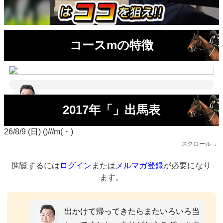
コースmの特徴
2017年「」出馬表
26/8/9 (日) ()///m(・)
スクロール→
閲覧するには
ログイン
または
メルマガ登録
が必要になり
ます。
出かけて帰ってきたらまたいろいろ当