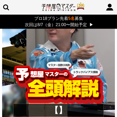
プロ18プラン先着
5名
募集
TOP
>
重賞コラム
> 26/8/9 (日)
次回は8/7（金）21:00〜開始予定
▶
【】