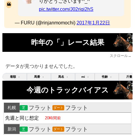
りがとうございます^_^
pic.twitter.com/J02riqi2hS
— FURU (@rinjanmomochi)
2017年1月22日
昨年の「」レース結果
スクロール→
データが見つかりませんでした。
着順
馬番
馬名
mi
性齢
斤量
↕
↕
↕
↕
↕
今週のトラックバイアス
フラット
フラット
札幌
芝
ダート
先週と同じ想定
20時間前
フラット
フラット
新潟
芝
ダート