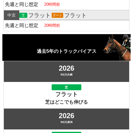
先週と同じ想定
20時間前
フラット
フラット
中京
芝
ダート
先週と同じ想定
20時間前
過去5年のトラックバイアス
2026
8/2(日)札幌
芝
フラット
芝はどこでも伸びる
2026
8/2(日)新潟