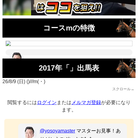
コースmの特徴
2017年「」出馬表
26/8/9 (日) ()///m(・)
スクロール→
閲覧するには
ログイン
または
メルマガ登録
が必要になり
ます。
@yosoyamaster
マスターお見事！あ