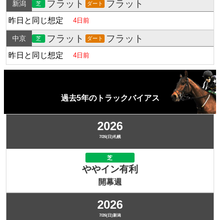
フラット
フラット
新潟
芝
ダート
昨日と同じ想定
4日前
フラット
フラット
中京
芝
ダート
昨日と同じ想定
4日前
過去5年のトラックバイアス
2026
7/26(日)札幌
芝
ややイン有利
開幕週
2026
7/26(日)新潟