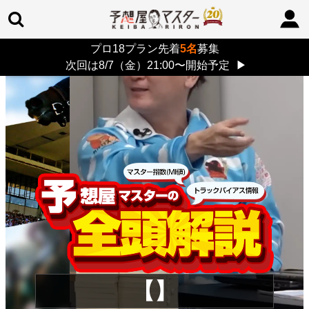
プロ18プラン先着
5名
募集
TOP
>
重賞コラム
> 26/8/9 (日)
次回は8/7（金）21:00〜開始予定
▶
【】