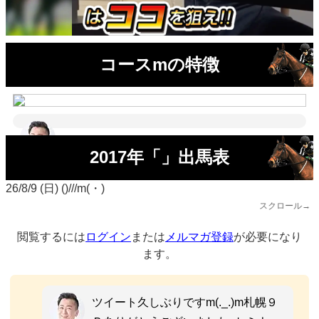
コースmの特徴
2017年「」出馬表
26/8/9 (日) ()///m(・)
スクロール→
閲覧するには
ログイン
または
メルマガ登録
が必要になり
ます。
ツイート久しぶりですm(._.)m札幌９