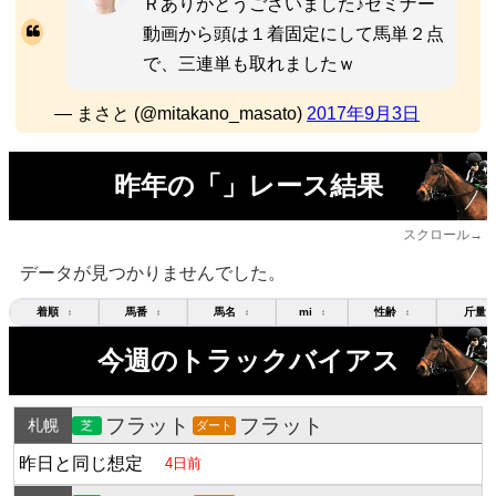
Ｒありがとうございました♪セミナー
動画から頭は１着固定にして馬単２点
で、三連単も取れましたｗ
— まさと (@mitakano_masato)
2017年9月3日
昨年の「」レース結果
スクロール→
データが見つかりませんでした。
着順
馬番
馬名
mi
性齢
斤量
↕
↕
↕
↕
↕
今週のトラックバイアス
フラット
フラット
札幌
芝
ダート
昨日と同じ想定
4日前