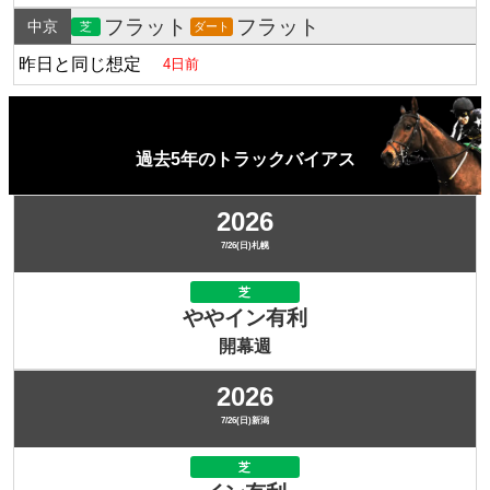
フラット
フラット
中京
芝
ダート
昨日と同じ想定
4日前
過去5年のトラックバイアス
2026
7/26(日)札幌
芝
ややイン有利
開幕週
2026
7/26(日)新潟
芝