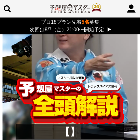
プロ18プラン先着
5名
募集
TOP
>
重賞コラム
> 26/8/9 (日)
次回は8/7（金）21:00〜開始予定
▶
【】