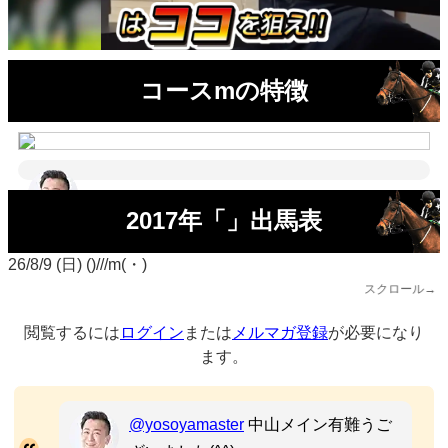
コースmの特徴
2017年「」出馬表
26/8/9 (日) ()///m(・)
スクロール→
閲覧するには
ログイン
または
メルマガ登録
が必要になり
ます。
@yosoyamaster
中山メイン有難うご