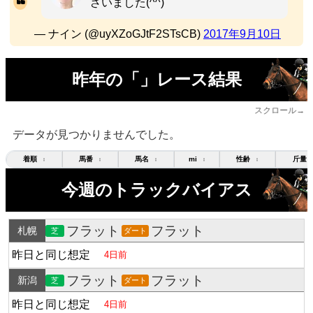
ざいました(^^)
— ナイン (@uyXZoGJtF2STsCB)
2017年9月10日
昨年の「」レース結果
スクロール→
データが見つかりませんでした。
着順
馬番
馬名
mi
性齢
斤量
↕
↕
↕
↕
↕
今週のトラックバイアス
フラット
フラット
札幌
芝
ダート
昨日と同じ想定
4日前
フラット
フラット
新潟
芝
ダート
昨日と同じ想定
4日前