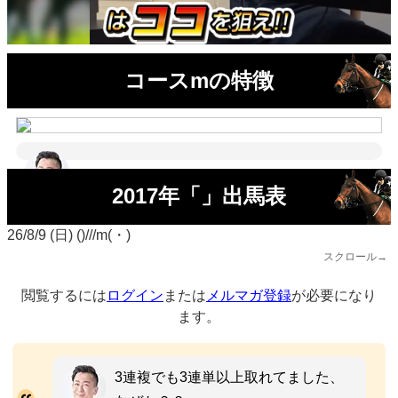
コースmの特徴
2017年「」出馬表
26/8/9 (日) ()///m(・)
スクロール→
閲覧するには
ログイン
または
メルマガ登録
が必要になり
ます。
3連複でも3連単以上取れてました、