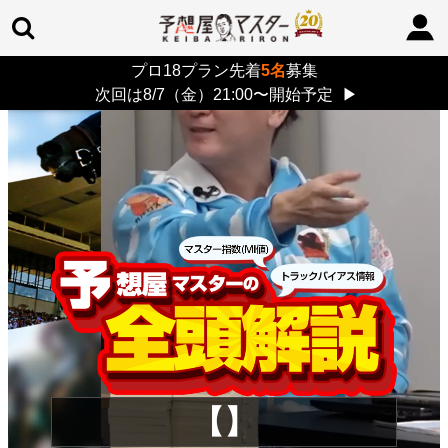
プロ18プラン先着
5名
募集
TOP
>
重賞コラム
> 26/8/9 (日)
次回は8/7（金）21:00〜開始予定
▶
【】