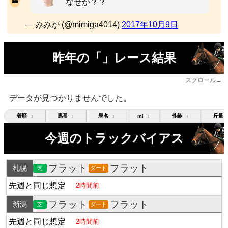
なぜか？？
— みみが (@mimiga4014)
2017年10月9日
昨年の「」レース結果
スクロール→
データが見つかりませんでした。
着順
馬番
馬名
mi
性齢
斤量
↕
↕
↕
↕
↕
今週のトラックバイアス
フラット
フラット
札幌
芝
ダート
先週と同じ想定
2時間前
フラット
フラット
新潟
芝
ダート
先週と同じ想定
2時間前