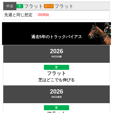
フラット
フラット
中京
芝
ダート
先週と同じ想定
2時間前
過去5年のトラックバイアス
2026
8/2(日)札幌
芝
フラット
芝はどこでも伸びる
2026
8/2(日)新潟
芝