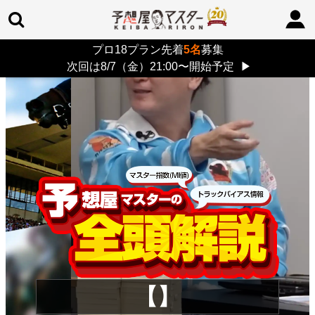
プロ18プラン先着
5名
募集
TOP
>
重賞コラム
> 26/8/9 (日)
次回は8/7（金）21:00〜開始予定
▶
【】