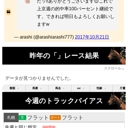
たッ‼️ありがとうございます😊これで
上京週の的中率100パーセント継続で
す。できれば明日もよろしくお願いし
ますw
— arashi (@arashiarashi777)
2017年10月21日
昨年の「」レース結果
スクロール→
データが見つかりませんでした。
着順
馬番
馬名
mi
性齢
斤量
↕
↕
↕
↕
↕
今週のトラックバイアス
フラット
フラット
札幌
芝
ダート
先週と同じ想定
6時間前