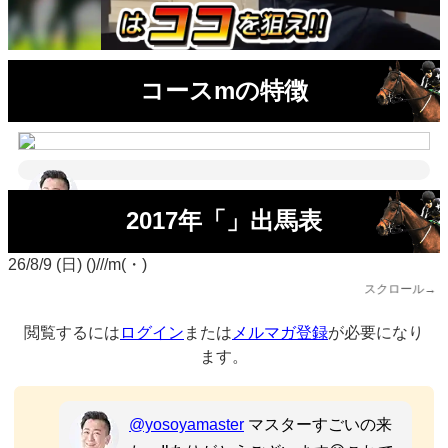
コースmの特徴
2017年「」出馬表
26/8/9 (日) ()///m(・)
スクロール→
閲覧するには
ログイン
または
メルマガ登録
が必要になり
ます。
@yosoyamaster
マスターすごいの来