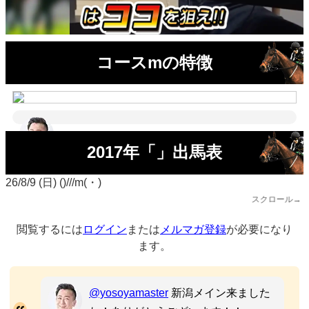
コースmの特徴
2017年「」出馬表
26/8/9 (日) ()///m(・)
スクロール→
閲覧するには
ログイン
または
メルマガ登録
が必要になり
ます。
@yosoyamaster
新潟メイン来ました