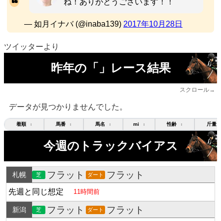
ね！ありがとうございます！！
— 如月イナバ (@inaba139)
2017年10月28日
ツイッターより
昨年の「」レース結果
スクロール→
データが見つかりませんでした。
着順
馬番
馬名
mi
性齢
斤量
↕
↕
↕
↕
↕
今週のトラックバイアス
フラット
フラット
札幌
芝
ダート
先週と同じ想定
11時間前
フラット
フラット
新潟
芝
ダート