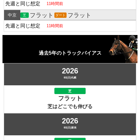
先週と同じ想定
11時間前
フラット
フラット
中京
芝
ダート
先週と同じ想定
11時間前
過去5年のトラックバイアス
2026
8/2(日)札幌
芝
フラット
芝はどこでも伸びる
2026
8/2(日)新潟