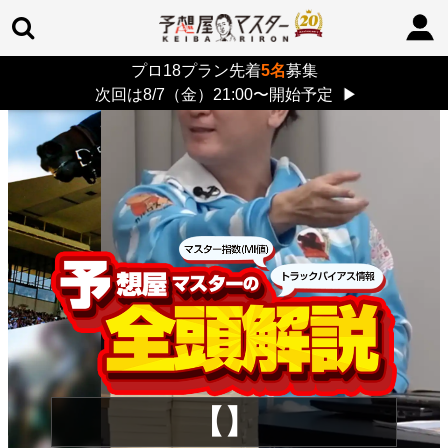
プロ18プラン先着
5名
募集
TOP
>
重賞コラム
> 26/8/9 (日)
次回は8/7（金）21:00〜開始予定
▶
【】