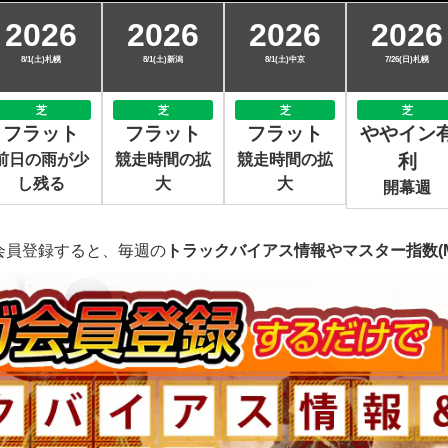
2026
2026
2026
2026
8/1(土)札幌
8/1(土)新潟
8/1(土)中京
7/26(日)札幌
芝
芝
芝
芝
フラット
フラット
フラット
ややイン
前日の雨が少
競走時間の拡
競走時間の拡
利
し残る
大
大
開幕週
会員登録すると、毎週の
トラックバイアス情報やマスター指数(M