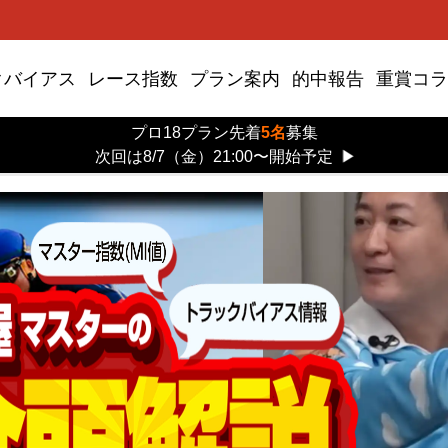
クバイアス
レース指数
プラン案内
的中報告
重賞コラ
プロ18プラン先着
5名
募集
次回は8/7（金）21:00〜開始予定
▶