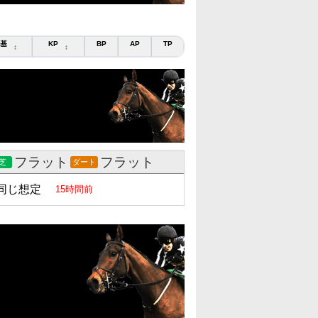
基
KP
BP
AP
TP
↕
↕
フラット
フラット
芝
ダート
同じ想定
15時間前