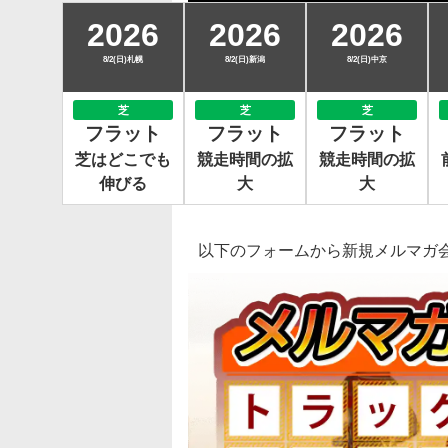
2026
2026
2026
8/2(日)札幌
8/2(日)新潟
8/2(日)中京
芝
芝
芝
フラット
フラット
フラット
芝はどこでも
競走時間の拡
競走時間の拡
伸びる
大
大
以下のフォームから新規メルマガ