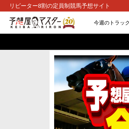
リピーター8割の定員制競馬予想サイト
今週のトラッ
TOP
>
重賞コラム
> 26/8/9 (日)