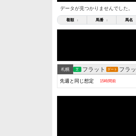
データが見つかりませんでした。
着順
馬番
馬名
↕
↕
フラット
フラ
札幌
芝
ダート
先週と同じ想定
15時間前