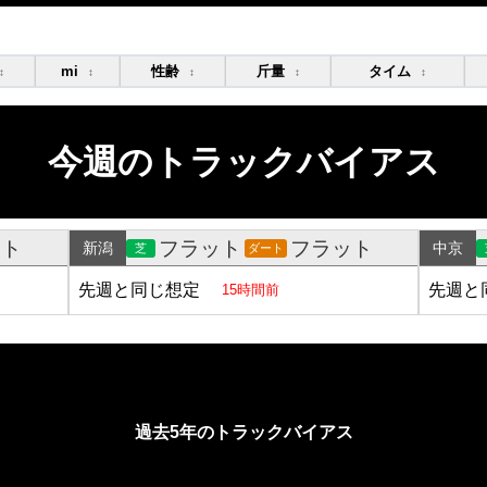
mi
性齢
斤量
タイム
↕
↕
↕
↕
↕
今週のトラックバイアス
ット
フラット
フラット
新潟
中京
芝
ダート
先週と同じ想定
先週と
15時間前
過去5年のトラックバイアス