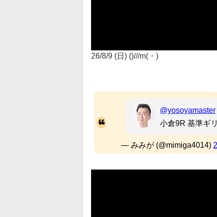
26/8/9 (日) ()///m(・)
@yosoyamaster
小倉9R 基準ギ
— みみが (@mimiga4014)