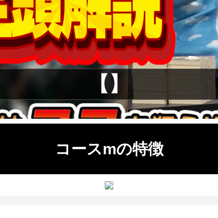
【】
コースmの特徴