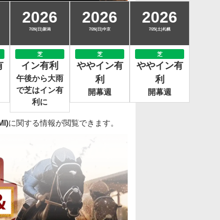
2026
2026
2026
7/26(日)新潟
7/26(日)中京
7/25(土)札幌
芝
芝
芝
有
イン有利
ややイン有
ややイン有
午後から大雨
利
利
で芝はイン有
開幕週
開幕週
利に
I)
に関する情報が閲覧できます。