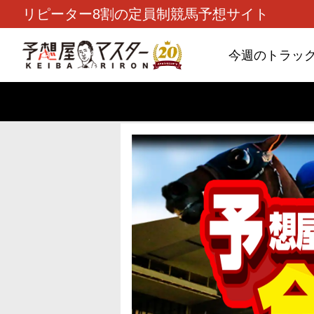
リピーター8割の定員制競馬予想サイト
今週のトラッ
TOP
>
重賞コラム
> 26/8/9 (日)