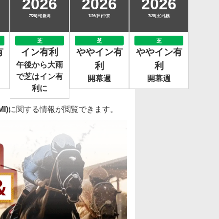
2026
2026
2026
7/26(日)新潟
7/26(日)中京
7/25(土)札幌
芝
芝
芝
有
イン有利
ややイン有
ややイン有
午後から大雨
利
利
で芝はイン有
開幕週
開幕週
利に
I)
に関する情報が閲覧できます。