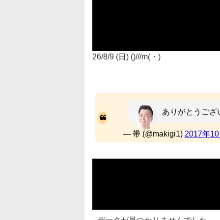
26/8/9 (日) ()///m(・)
ありがとうございま
— 帯 (@makigi1)
2017年1