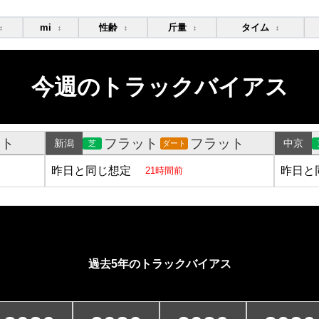
mi
性齢
斤量
タイム
↕
↕
↕
↕
↕
今週のトラックバイアス
ット
フラット
フラット
新潟
中京
芝
ダート
昨日と同じ想定
昨日と
21時間前
過去5年のトラックバイアス