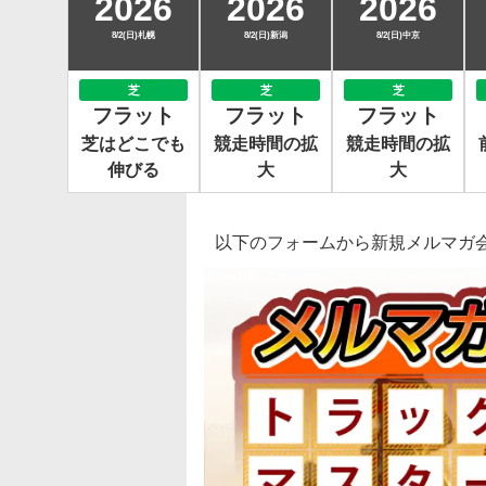
2026
2026
2026
8/2(日)札幌
8/2(日)新潟
8/2(日)中京
芝
芝
芝
フラット
フラット
フラット
芝はどこでも
競走時間の拡
競走時間の拡
伸びる
大
大
以下のフォームから新規メルマガ