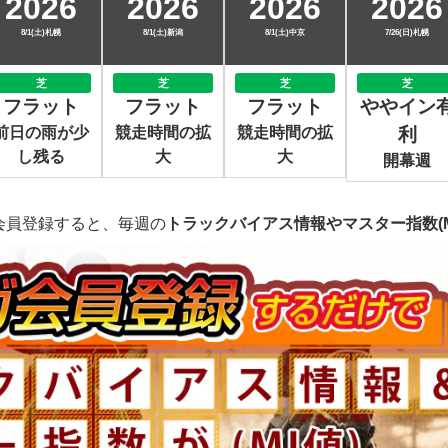
2026
2026
2026
2026
8/1(土)札幌
8/1(土)新潟
8/1(土)中京
7/26(日)札幌
芝
芝
芝
芝
フラット
フラット
フラット
ややイン
前日の雨が少
競走時間の拡
競走時間の拡
利
し残る
大
大
開幕週
会員登録すると、毎週の
トラックバイアス情報やマスター指数(M