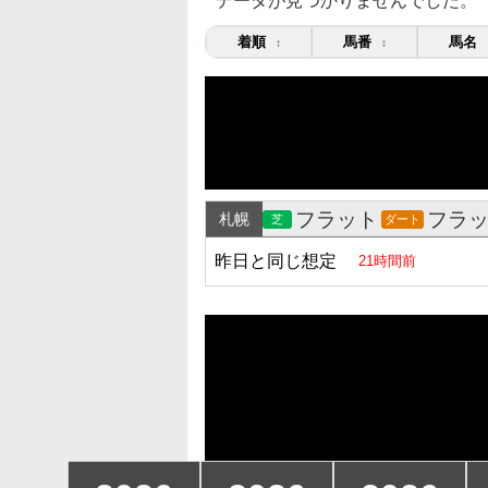
データが見つかりませんでした。
着順
馬番
馬名
↕
↕
フラット
フラ
札幌
芝
ダート
昨日と同じ想定
21時間前