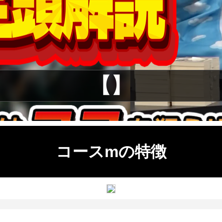
【】
コースmの特徴