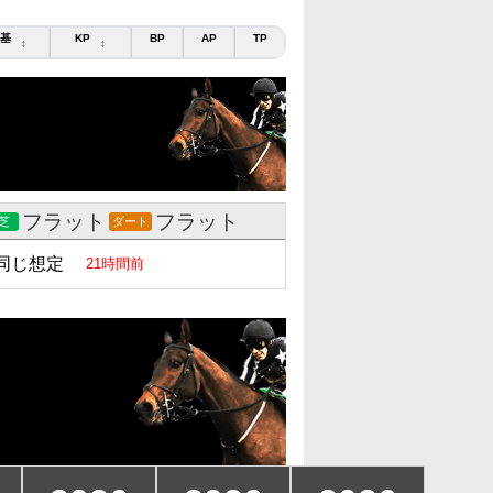
基
KP
BP
AP
TP
↕
↕
フラット
フラット
芝
ダート
同じ想定
21時間前