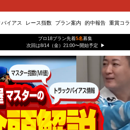
クバイアス
レース指数
プラン案内
的中報告
重賞コラ
プロ18プラン先着
5名
募集
次回は8/14（金）21:00〜開始予定
▶