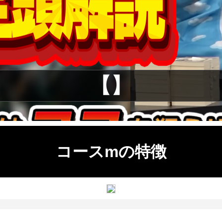
【】
コースmの特徴