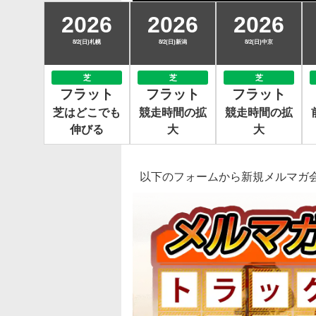
2026
2026
2026
8/2(日)札幌
8/2(日)新潟
8/2(日)中京
芝
芝
芝
フラット
フラット
フラット
芝はどこでも
競走時間の拡
競走時間の拡
伸びる
大
大
以下のフォームから新規メルマガ