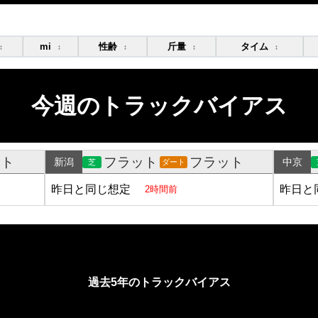
mi
性齢
斤量
タイム
↕
↕
↕
↕
↕
今週のトラックバイアス
ット
フラット
フラット
新潟
中京
芝
ダート
昨日と同じ想定
昨日と
2時間前
過去5年のトラックバイアス