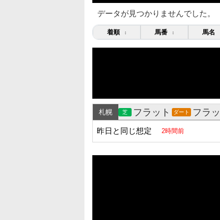
データが見つかりませんでした。
着順
馬番
馬名
↕
↕
フラット
フラ
札幌
芝
ダート
昨日と同じ想定
2時間前