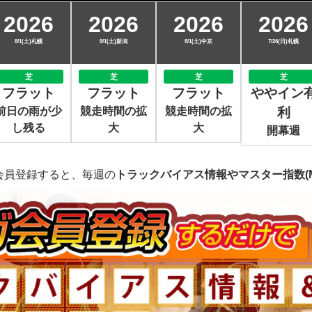
2026
2026
2026
2026
8/1(土)札幌
8/1(土)新潟
8/1(土)中京
7/26(日)札幌
芝
芝
芝
芝
フラット
フラット
フラット
ややイン
前日の雨が少
競走時間の拡
競走時間の拡
利
し残る
大
大
開幕週
会員登録すると、毎週の
トラックバイアス情報やマスター指数(M