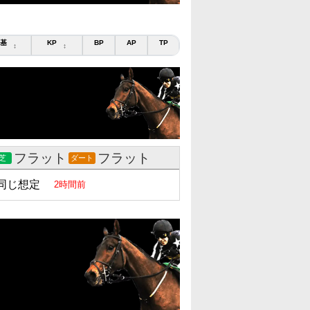
基
KP
BP
AP
TP
↕
↕
フラット
フラット
芝
ダート
同じ想定
2時間前