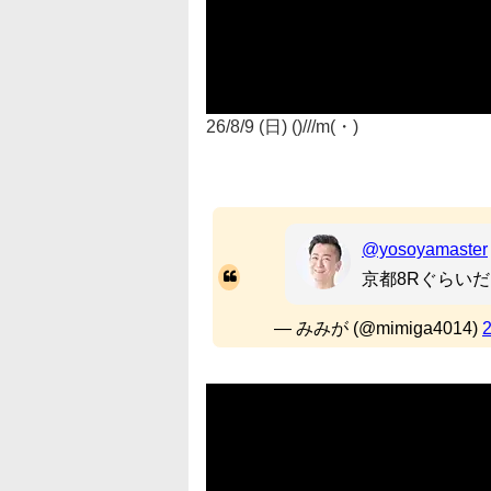
26/8/9 (日) ()///m(・)
@yosoyamaster
京都8Rぐらい
— みみが (@mimiga4014)