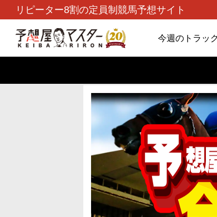
リピーター8割の定員制競馬予想サイト
今週のトラッ
TOP
>
重賞コラム
> 26/8/9 (日)