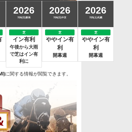
2026
2026
2026
7/26(日)新潟
7/26(日)中京
7/25(土)札幌
芝
芝
芝
有
イン有利
ややイン有
ややイン有
午後から大雨
利
利
で芝はイン有
開幕週
開幕週
利に
I)
に関する情報が閲覧できます。