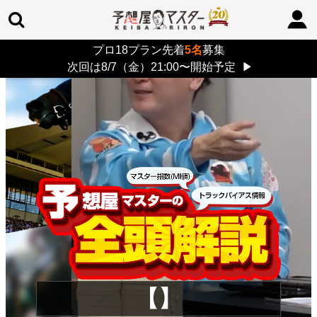
プロ18プラン先着
5名
募集
TOP
>
重賞コラム
> 26/8/9 (日)
次回は8/7（金）21:00〜開始予定
▶
【】