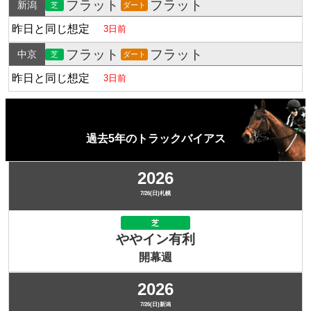
フラット
フラット
新潟
芝
ダート
昨日と同じ想定
3日前
フラット
フラット
中京
芝
ダート
昨日と同じ想定
3日前
過去5年のトラックバイアス
2026
7/26(日)札幌
芝
ややイン有利
開幕週
2026
7/26(日)新潟