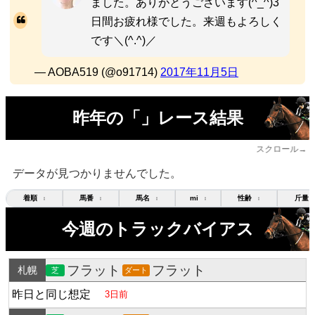
ました。ありがとうございます(^_^)3
日間お疲れ様でした。来週もよろしく
です＼(^.^)／
— AOBA519 (@o91714)
2017年11月5日
昨年の「」レース結果
スクロール→
データが見つかりませんでした。
着順
馬番
馬名
mi
性齢
斤量
↕
↕
↕
↕
↕
今週のトラックバイアス
フラット
フラット
札幌
芝
ダート
昨日と同じ想定
3日前