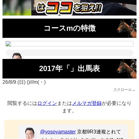
コースmの特徴
2017年「」出馬表
26/8/9 (日) ()///m(・)
スクロール→
閲覧するには
ログイン
または
メルマガ登録
が必要になり
ます。
@yosoyamaster
京都9R3連複とれて