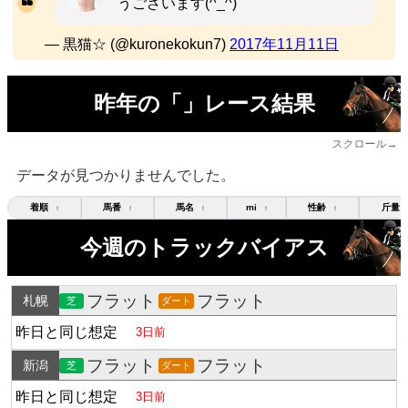
うございます(^_^)
— 黒猫☆ (@kuronekokun7)
2017年11月11日
昨年の「」レース結果
スクロール→
データが見つかりませんでした。
着順
馬番
馬名
mi
性齢
斤量
↕
↕
↕
↕
↕
今週のトラックバイアス
フラット
フラット
札幌
芝
ダート
昨日と同じ想定
3日前
フラット
フラット
新潟
芝
ダート
昨日と同じ想定
3日前