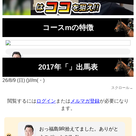
コースmの特徴
2017年「」出馬表
26/8/9 (日) ()///m(・)
スクロール→
閲覧するには
ログイン
または
メルマガ登録
が必要になり
ます。
おっ福島9R拾えてました。ありがと