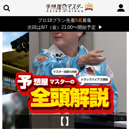
プロ18プラン先着
5名
募集
TOP
>
重賞コラム
> 26/8/9 (日)
次回は8/7（金）21:00〜開始予定
▶
【】