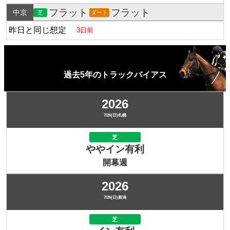
フラット
フラット
中京
芝
ダート
昨日と同じ想定
3日前
過去5年のトラックバイアス
2026
7/26(日)札幌
芝
ややイン有利
開幕週
2026
7/26(日)新潟
芝