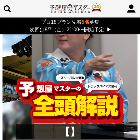
プロ18プラン先着
5名
募集
TOP
>
重賞コラム
> 26/8/9 (日)
次回は8/7（金）21:00〜開始予定
▶
【】