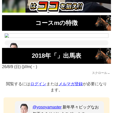
コースmの特徴
2018年「」出馬表
26/8/9 (日) ()///m(・)
スクロール→
閲覧するには
ログイン
または
メルマガ登録
が必要になり
ます。
@yosoyamaster
新年早々ビッグなお