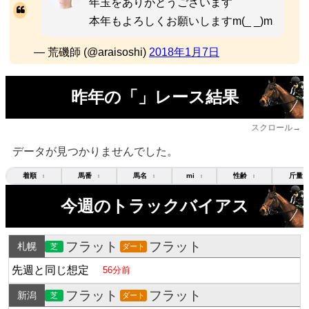
年玉をありがとうございます
本年もよろしくお願いしますm(_ _)m
— 荒磯師 (@araisoshi)
2018年1月7日
昨年の「」レース結果
スクロール→
データが見つかりませんでした。
着順
馬番
馬名
mi
性齢
斤量
↕
↕
↕
↕
↕
今週のトラックバイアス
フラット
フラット
札幌
芝
ダート
先週と同じ想定
56分前
フラット
フラット
新潟
芝
ダート