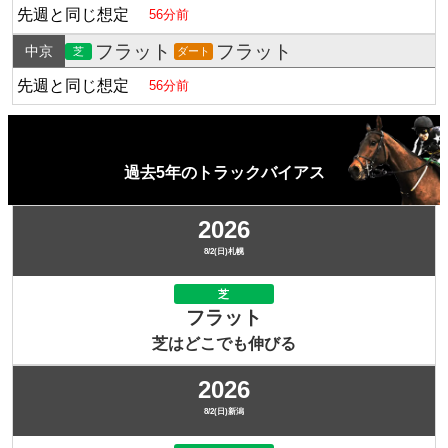
先週と同じ想定
56分前
フラット
フラット
中京
芝
ダート
先週と同じ想定
56分前
過去5年のトラックバイアス
2026
8/2(日)札幌
芝
フラット
芝はどこでも伸びる
2026
8/2(日)新潟