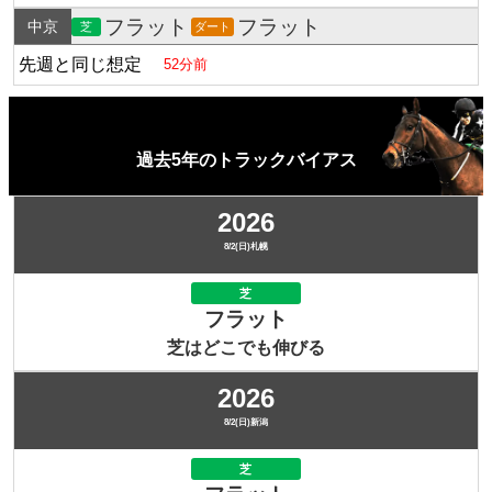
フラット
フラット
中京
芝
ダート
先週と同じ想定
52分前
過去5年のトラックバイアス
2026
8/2(日)札幌
芝
フラット
芝はどこでも伸びる
2026
8/2(日)新潟
芝