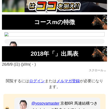
コースmの特徴
2018年「」出馬表
26/8/9 (日) ()///m(・)
スクロール→
閲覧するには
ログイン
または
メルマガ登録
が必要になり
ます。
@yosoyamaster
京都6R 馬連結構つき