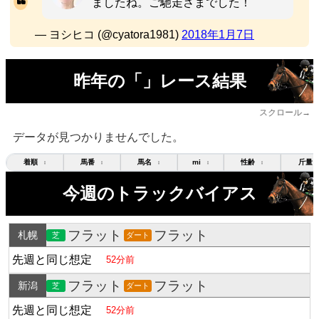
ましたね。ご馳走さまでした！
— ヨシヒコ (@cyatora1981)
2018年1月7日
昨年の「」レース結果
スクロール→
データが見つかりませんでした。
着順
馬番
馬名
mi
性齢
斤量
↕
↕
↕
↕
↕
今週のトラックバイアス
フラット
フラット
札幌
芝
ダート
先週と同じ想定
52分前
フラット
フラット
新潟
芝
ダート
先週と同じ想定
52分前