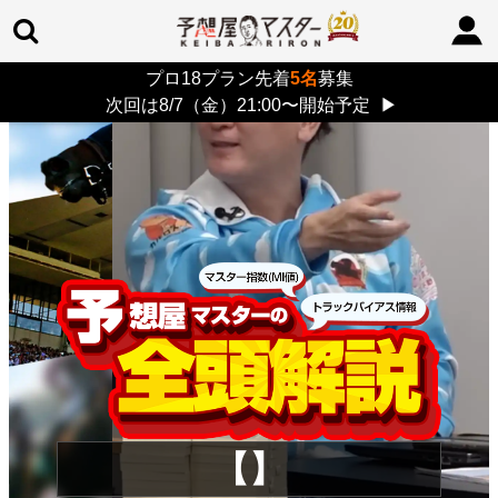
プロ18プラン先着
5名
募集
TOP
>
重賞コラム
> 26/8/9 (日)
次回は8/7（金）21:00〜開始予定
▶
【】