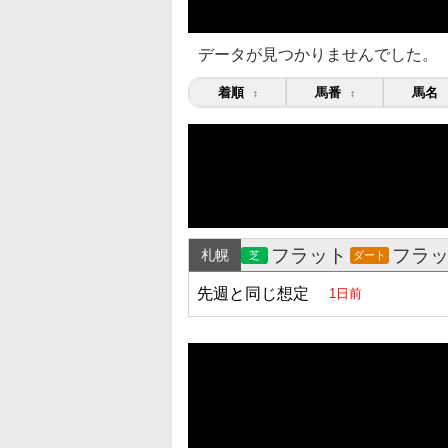
データが見つかりませんでした。
着順
馬番
馬名
↕
↕
フラット
フラ
札幌
芝
ダート
先週と同じ想定
1日前