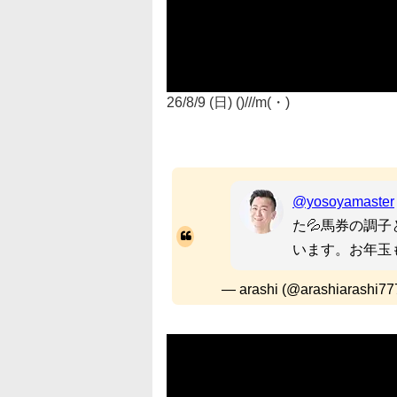
26/8/9 (日) ()///m(・)
@yosoyamaster
た💦馬券の調
います。お年玉
— arashi (@arashiarashi77