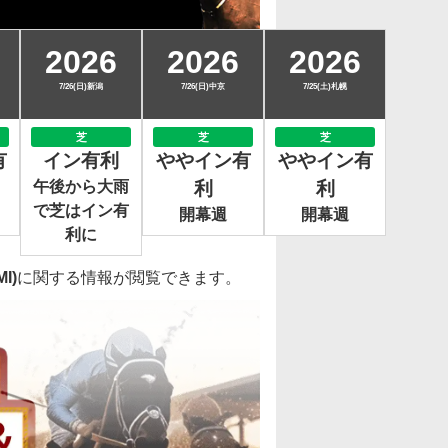
2026
2026
2026
7/26(日)新潟
7/26(日)中京
7/25(土)札幌
芝
芝
芝
有
イン有利
ややイン有
ややイン有
午後から大雨
利
利
で芝はイン有
開幕週
開幕週
利に
I)
に関する情報が閲覧できます。