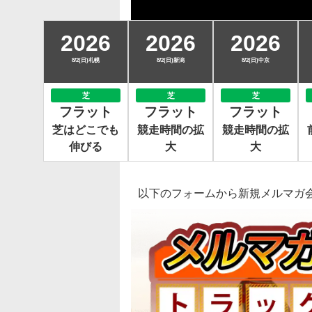
2026
2026
2026
8/2(日)札幌
8/2(日)新潟
8/2(日)中京
芝
芝
芝
フラット
フラット
フラット
芝はどこでも
競走時間の拡
競走時間の拡
伸びる
大
大
以下のフォームから新規メルマガ