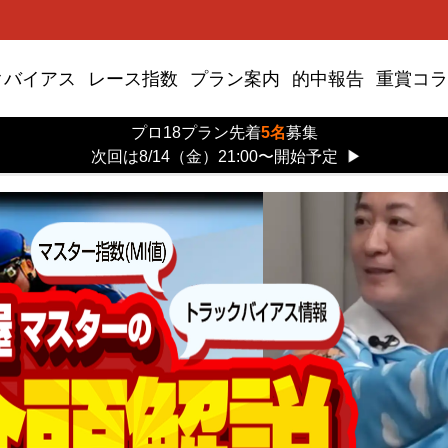
クバイアス
レース指数
プラン案内
的中報告
重賞コラ
プロ18プラン先着
5名
募集
次回は8/14（金）21:00〜開始予定
▶