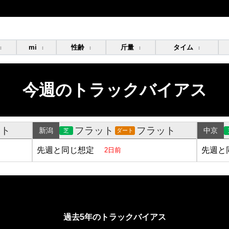
mi
性齢
斤量
タイム
↕
↕
↕
↕
↕
今週のトラックバイアス
ット
フラット
フラット
新潟
中京
芝
ダート
先週と同じ想定
先週と
2日前
過去5年のトラックバイアス