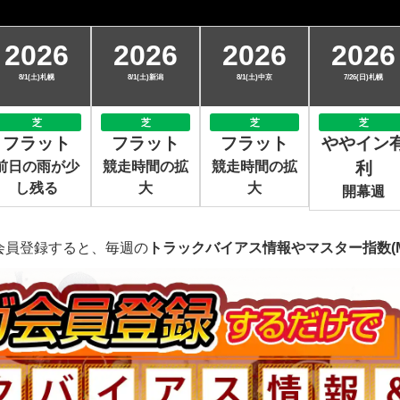
2026
2026
2026
2026
8/1(土)札幌
8/1(土)新潟
8/1(土)中京
7/26(日)札幌
芝
芝
芝
芝
フラット
フラット
フラット
ややイン
前日の雨が少
競走時間の拡
競走時間の拡
利
し残る
大
大
開幕週
会員登録すると、毎週の
トラックバイアス情報やマスター指数(M