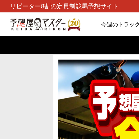
リピーター8割の定員制競馬予想サイト
今週のトラッ
TOP
>
重賞コラム
> 26/8/9 (日)