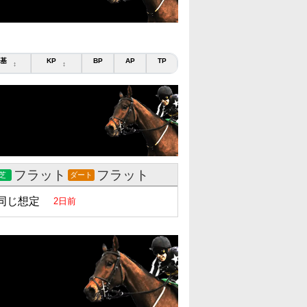
基
KP
BP
AP
TP
↕
↕
フラット
フラット
芝
ダート
同じ想定
2日前