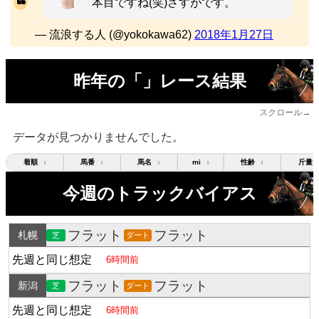
本目ですね(笑)さすがです。
— 流浪する人 (@yokokawa62)
2018年1月27日
昨年の「」レース結果
スクロール→
データが見つかりませんでした。
着順
馬番
馬名
mi
性齢
斤量
↕
↕
↕
↕
↕
今週のトラックバイアス
フラット
フラット
札幌
芝
ダート
先週と同じ想定
6時間前
フラット
フラット
新潟
芝
ダート
先週と同じ想定
6時間前