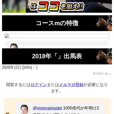
コースmの特徴
2018年「」出馬表
26/8/9 (日) ()///m(・)
スクロール→
閲覧するには
ログイン
または
メルマガ登録
が必要になり
ます。
@yosoyamaster
1000倍代が年明け2