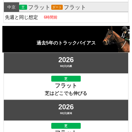
フラット
フラット
中京
芝
ダート
先週と同じ想定
6時間前
過去5年のトラックバイアス
2026
8/2(日)札幌
芝
フラット
芝はどこでも伸びる
2026
8/2(日)新潟
芝