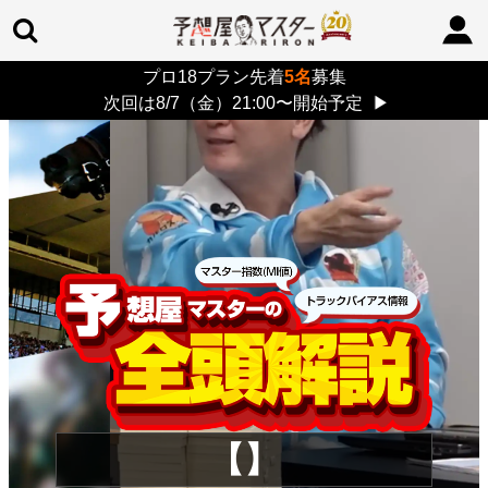
プロ18プラン先着
5名
募集
TOP
>
重賞コラム
> 26/8/9 (日)
次回は8/7（金）21:00〜開始予定
▶
【】