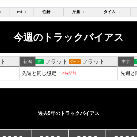
mi
性齢
斤量
タイム
↕
↕
↕
↕
↕
今週のトラックバイアス
ット
フラット
フラット
新潟
中京
芝
ダート
先週と同じ想定
先週と
4時間前
過去5年のトラックバイアス