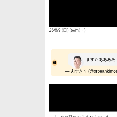
26/8/9 (日) ()///m(・)
ますたああああ！
— 肉すき？ (@orbeankimo