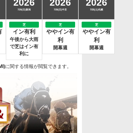
2026
2026
2026
7/26(日)新潟
7/26(日)中京
7/25(土)札幌
芝
芝
芝
有
イン有利
ややイン有
ややイン有
午後から大雨
利
利
で芝はイン有
開幕週
開幕週
利に
I)
に関する情報が閲覧できます。