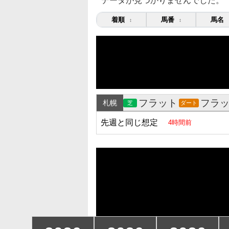
データが見つかりませんでした。
着順
馬番
馬名
↕
↕
フラット
フラ
札幌
芝
ダート
先週と同じ想定
4時間前