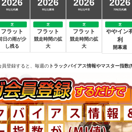
2026
2026
2026
2026
8/1(土)札幌
8/1(土)新潟
8/1(土)中京
7/26(日)札幌
芝
芝
芝
芝
フラット
フラット
フラット
ややイン
前日の雨が少
競走時間の拡
競走時間の拡
利
し残る
大
大
開幕週
会員登録すると、毎週の
トラックバイアス情報やマスター指数(M