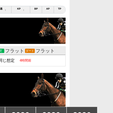
基
KP
BP
AP
TP
↕
↕
フラット
フラット
芝
ダート
同じ想定
4時間前