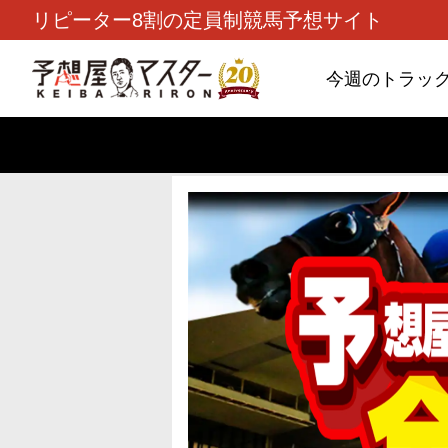
リピーター8割の定員制競馬予想サイト
今週のトラッ
TOP
>
重賞コラム
> 26/8/9 (日)