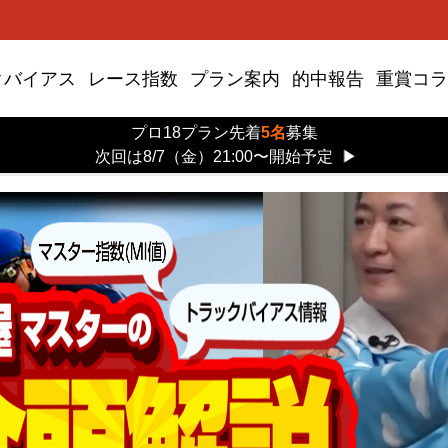
クバイアス
レース指数
プラン案内
的中報告
重賞コラ
プロ18プラン先着
5名
募集
次回は8/7（金）21:00〜開始予定
▶