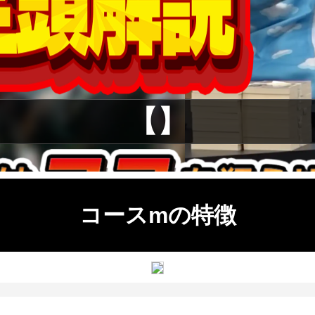
【】
コースmの特徴