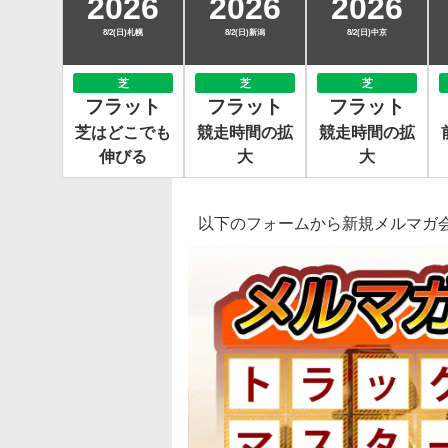
2026
2026
2026
8/2(日)札幌
8/2(日)新潟
8/2(日)中京
芝
芝
芝
フラット
フラット
フラット
芝はどこでも
競走時間の拡
競走時間の拡
伸びる
大
大
以下のフォームから新規メルマガ