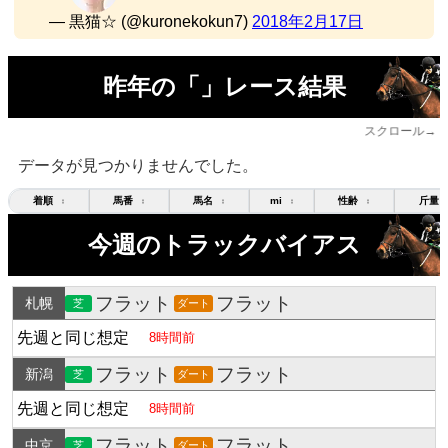
— 黒猫☆ (@kuronekokun7)
2018年2月17日
昨年の「」レース結果
スクロール→
データが見つかりませんでした。
着順
馬番
馬名
mi
性齢
斤量
↕
↕
↕
↕
↕
今週のトラックバイアス
フラット
フラット
札幌
芝
ダート
先週と同じ想定
8時間前
フラット
フラット
新潟
芝
ダート
先週と同じ想定
8時間前
フラット
フラット
中京
芝
ダート