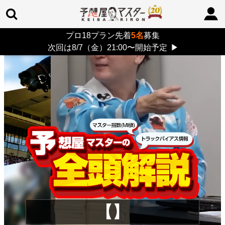
プロ18プラン先着
5名
募集
TOP
>
重賞コラム
> 26/8/9 (日)
次回は8/7（金）21:00〜開始予定
▶
【】