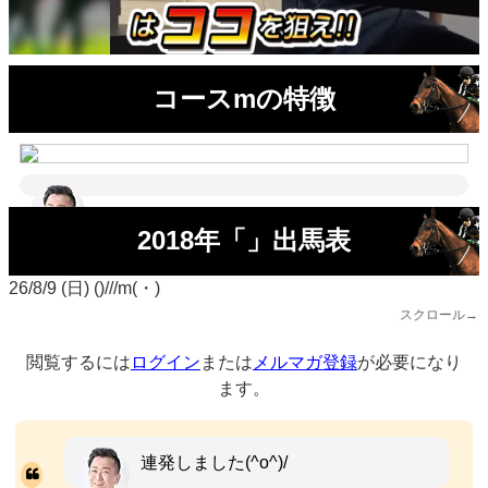
コースmの特徴
2018年「」出馬表
26/8/9 (日) ()///m(・)
スクロール→
閲覧するには
ログイン
または
メルマガ登録
が必要になり
ます。
連発しました(^o^)/