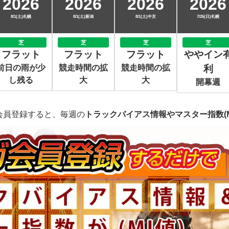
2026
2026
2026
2026
8/1(土)札幌
8/1(土)新潟
8/1(土)中京
7/26(日)札幌
芝
芝
芝
芝
フラット
フラット
フラット
ややイン
前日の雨が少
競走時間の拡
競走時間の拡
利
し残る
大
大
開幕週
会員登録すると、毎週の
トラックバイアス情報やマスター指数(M