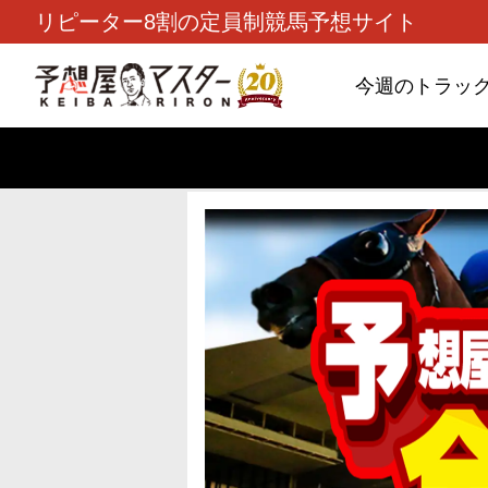
リピーター8割の定員制競馬予想サイト
今週のトラッ
TOP
>
重賞コラム
> 26/8/9 (日)