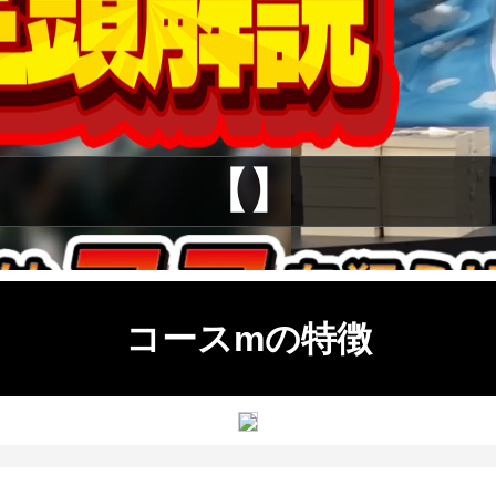
【】
コースmの特徴