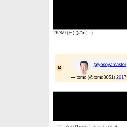
26/8/9 (日) ()///m(・)
@yosoyamaster
— tomo (@tomo3051)
201