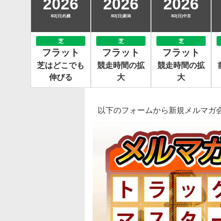
2026
2026
2026
8/2(日)札幌
8/2(日)新潟
8/2(日)中京
芝
芝
芝
フラット
フラット
フラット
芝はどこでも
競走時間の拡
競走時間の拡
伸びる
大
大
以下のフォームから新規メルマガ