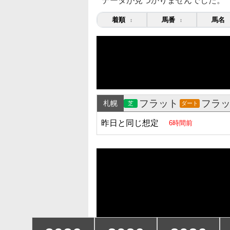
データが見つかりませんでした。
着順
馬番
馬名
↕
↕
フラット
フラ
札幌
芝
ダート
昨日と同じ想定
6時間前