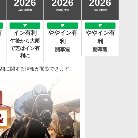
2026
2026
2026
7/26(日)新潟
7/26(日)中京
7/25(土)札幌
芝
芝
芝
有
イン有利
ややイン有
ややイン有
午後から大雨
利
利
で芝はイン有
開幕週
開幕週
利に
I)
に関する情報が閲覧できます。