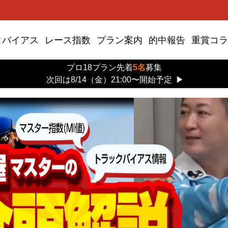
クバイアス
レース指数
プラン案内
的中報告
重賞コラ
プロ18プラン先着
5名
募集
次回は8/14（金）21:00〜開始予定
▶