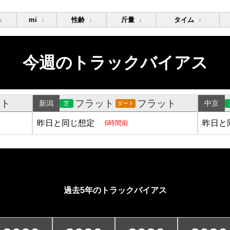
mi
性齢
斤量
タイム
↕
↕
↕
↕
↕
今週のトラックバイアス
ット
フラット
フラット
新潟
中京
芝
ダート
昨日と同じ想定
昨日と
6時間前
過去5年のトラックバイアス