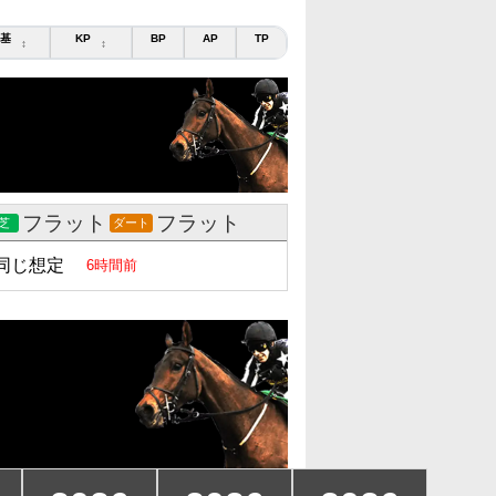
基
KP
BP
AP
TP
↕
↕
フラット
フラット
芝
ダート
同じ想定
6時間前