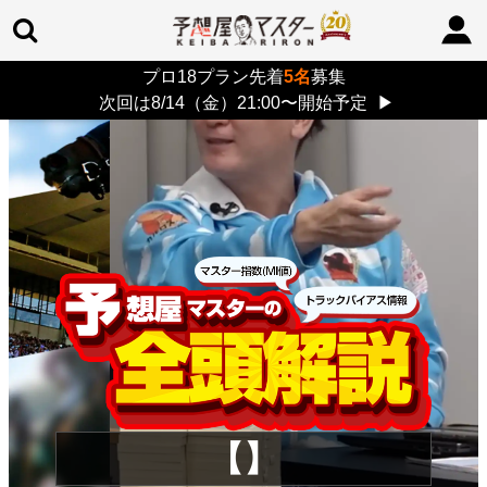
プロ18プラン先着
5名
募集
TOP
>
重賞コラム
> 26/8/9 (日)
次回は8/14（金）21:00〜開始予定
▶
【】