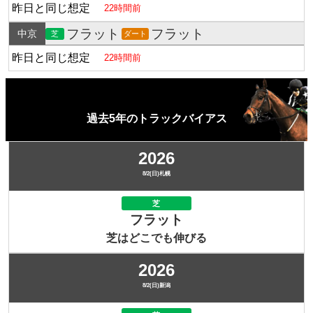
昨日と同じ想定
22時間前
フラット
フラット
中京
芝
ダート
昨日と同じ想定
22時間前
過去5年のトラックバイアス
2026
8/2(日)札幌
芝
フラット
芝はどこでも伸びる
2026
8/2(日)新潟