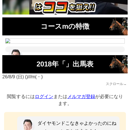
コースmの特徴
2018年「」出馬表
26/8/9 (日) ()///m(・)
スクロール→
閲覧するには
ログイン
または
メルマガ登録
が必要になり
ます。
ダイヤモンドこなきゃよかったのにね