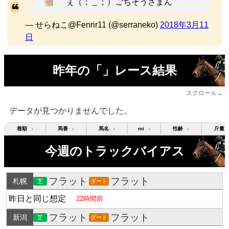
ぇ（；＿；）ごちそうさまん
— せらねこ@Fenrir11 (@serraneko)
2018年3月11
日
昨年の「」レース結果
スクロール→
データが見つかりませんでした。
着順
馬番
馬名
mi
性齢
斤量
↕
↕
↕
↕
↕
今週のトラックバイアス
フラット
フラット
札幌
芝
ダート
昨日と同じ想定
22時間前
フラット
フラット
新潟
芝
ダート