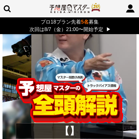
プロ18プラン先着
5名
募集
TOP
>
重賞コラム
> 26/8/9 (日)
次回は8/7（金）21:00〜開始予定
▶
【】