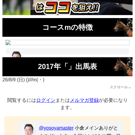
コースmの特徴
2017年「」出馬表
26/8/9 (日) ()///m(・)
スクロール→
閲覧するには
ログイン
または
メルマガ登録
が必要になり
ます。
@yosoyamaster
小倉メインありがと