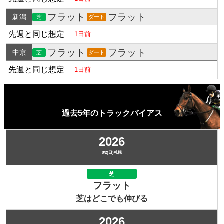
フラット
フラット
新潟
芝
ダート
先週と同じ想定
1日前
フラット
フラット
中京
芝
ダート
先週と同じ想定
1日前
過去5年のトラックバイアス
2026
8/2(日)札幌
芝
フラット
芝はどこでも伸びる
2026