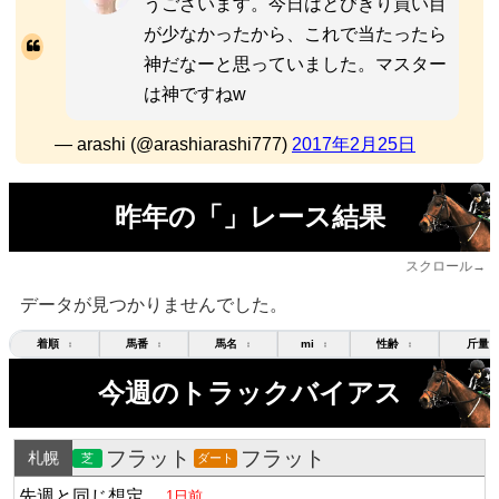
うございます。今日はとびきり買い目
が少なかったから、これで当たったら
神だなーと思っていました。マスター
は神ですねw
— arashi (@arashiarashi777)
2017年2月25日
昨年の「」レース結果
スクロール→
データが見つかりませんでした。
着順
馬番
馬名
mi
性齢
斤量
↕
↕
↕
↕
↕
今週のトラックバイアス
フラット
フラット
札幌
芝
ダート
先週と同じ想定
1日前