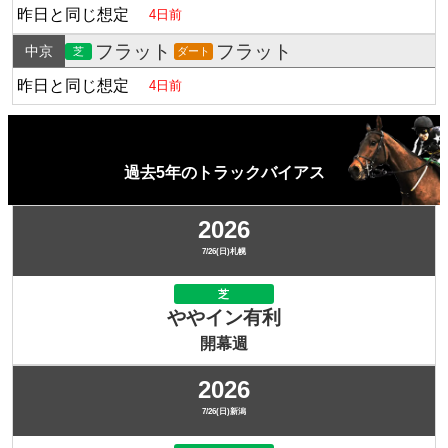
昨日と同じ想定
4日前
フラット
フラット
中京
芝
ダート
昨日と同じ想定
4日前
過去5年のトラックバイアス
2026
7/26(日)札幌
芝
ややイン有利
開幕週
2026
7/26(日)新潟