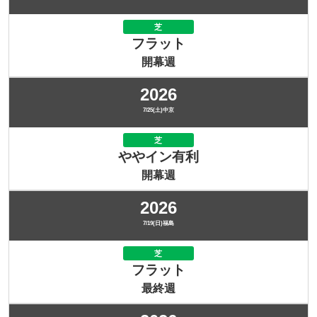
芝
フラット
開幕週
2026
7/25(土)中京
芝
ややイン有利
開幕週
2026
7/19(日)福島
芝
フラット
最終週