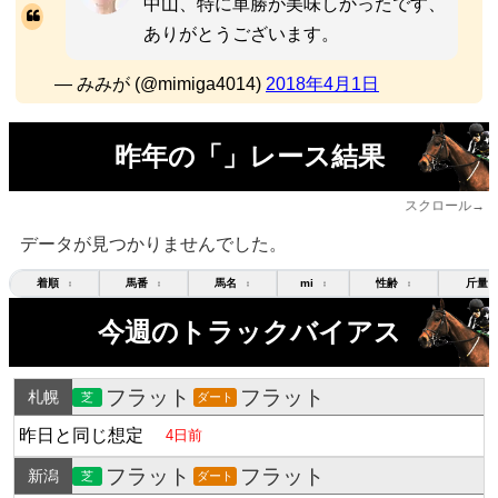
中山、特に単勝が美味しかったです、
ありがとうございます。
— みみが (@mimiga4014)
2018年4月1日
昨年の「」レース結果
スクロール→
データが見つかりませんでした。
着順
馬番
馬名
mi
性齢
斤量
↕
↕
↕
↕
↕
今週のトラックバイアス
フラット
フラット
札幌
芝
ダート
昨日と同じ想定
4日前
フラット
フラット
新潟
芝
ダート