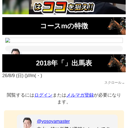
コースmの特徴
2018年「」出馬表
26/8/9 (日) ()///m(・)
スクロール→
閲覧するには
ログイン
または
メルマガ登録
が必要になり
ます。
@yosoyamaster