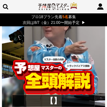
プロ18プラン先着
5名
募集
TOP
>
重賞コラム
> 26/8/9 (日)
次回は8/7（金）21:00〜開始予定
▶
【】