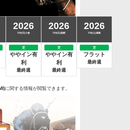
2026
2026
2026
7/19(日)小倉
7/19(日)函館
7/18(土)福島
芝
芝
芝
ややイン有
ややイン有
フラット
利
利
最終週
最終週
最終週
I)
に関する情報が閲覧できます。