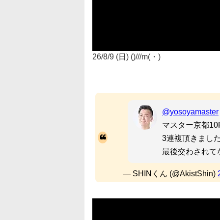
26/8/9 (日) ()///m(・)
@yosoyamaster
マスター京都1
3連複頂きまし
最後交わされて
— SHINくん (@AkistShin)