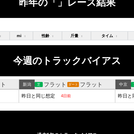
昨年の「」レース結果
mi
性齢
斤量
タイム
↕
↕
↕
↕
↕
今週のトラックバイアス
ット
フラット
フラット
新潟
中京
芝
ダート
昨日と同じ想定
昨日と
4日前