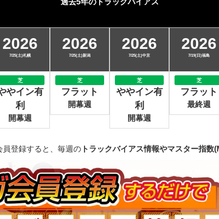
過去5年のトラックバイアス
2026
2026
2026
2026
7/25(土)札幌
7/25(土)新潟
7/25(土)中京
7/19(日)福島
芝
芝
芝
芝
ややイン有
フラット
ややイン有
フラット
利
開幕週
利
最終週
開幕週
開幕週
会員登録すると、毎週の
トラックバイアス情報やマスター指数(M