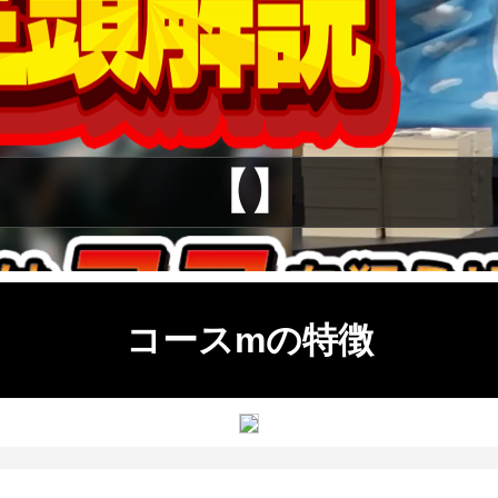
【】
コースmの特徴