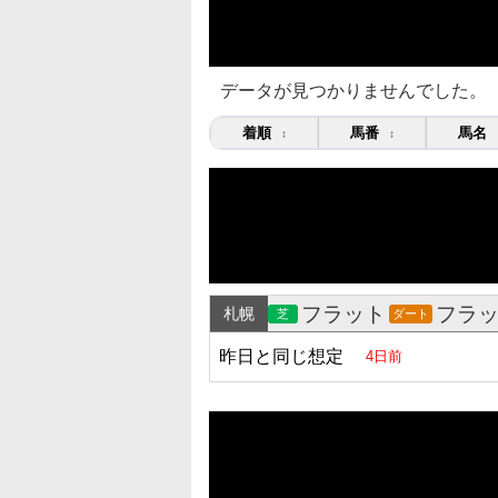
データが見つかりませんでした。
着順
馬番
馬名
↕
↕
フラット
フラ
札幌
芝
ダート
昨日と同じ想定
4日前