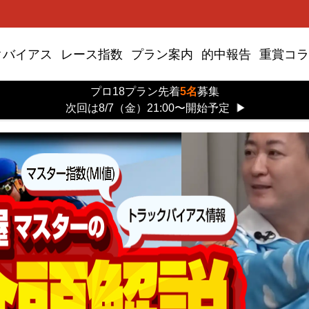
クバイアス
レース指数
プラン案内
的中報告
重賞コラ
プロ18プラン先着
5名
募集
次回は8/7（金）21:00〜開始予定
▶