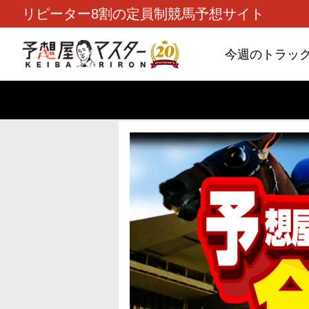
リピーター8割の定員制競馬予想サイト
今週のトラッ
TOP
>
重賞コラム
> 26/8/9 (日)