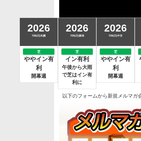
2026
2026
2026
7/26(日)札幌
7/26(日)新潟
7/26(日)中京
芝
芝
芝
ややイン有
イン有利
ややイン有
利
午後から大雨
利
で芝はイン有
開幕週
開幕週
利に
以下のフォームから新規メルマガ