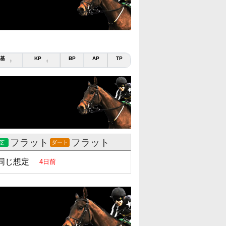
基
KP
BP
AP
TP
↕
↕
フラット
フラット
芝
ダート
同じ想定
4日前