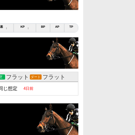
基
KP
BP
AP
TP
↕
↕
フラット
フラット
芝
ダート
同じ想定
4日前