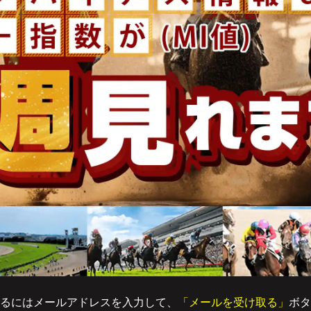
るにはメールアドレスを入力して、
「メールを受け取る」
ボタ