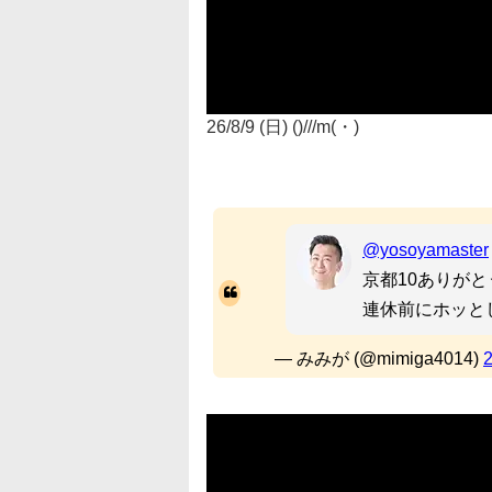
26/8/9 (日) ()///m(・)
@yosoyamaster
京都10ありが
連休前にホッと
— みみが (@mimiga4014)