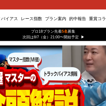
クバイアス
レース指数
プラン案内
的中報告
重賞コラ
プロ18プラン先着
5名
募集
次回は8/7（金）21:00〜開始予定
▶