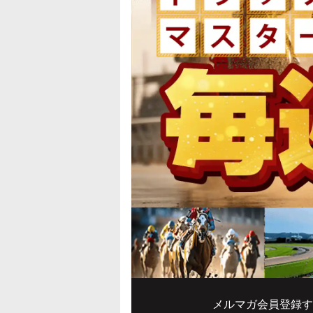
メルマガ会員登録す