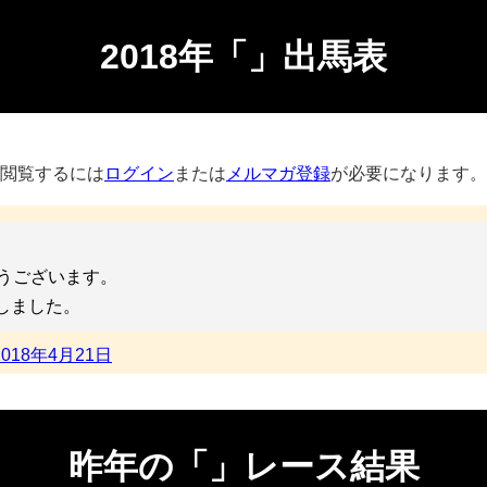
2018年「」出馬表
閲覧するには
ログイン
または
メルマガ登録
が必要になります。
とうございます。
しました。
2018年4月21日
昨年の「」レース結果