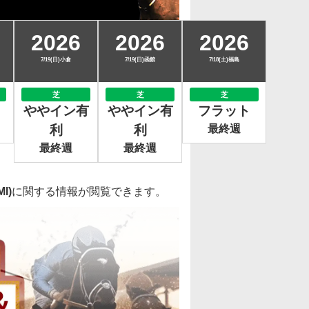
2026
2026
2026
7/19(日)小倉
7/19(日)函館
7/18(土)福島
芝
芝
芝
ややイン有
ややイン有
フラット
利
利
最終週
最終週
最終週
I)
に関する情報が閲覧できます。