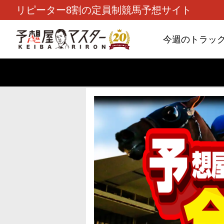
リピーター8割の定員制競馬予想サイト
今週のトラッ
TOP
>
重賞コラム
> 26/8/9 (日)