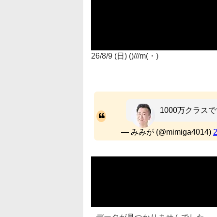
26/8/9 (日) ()///m(・)
1000万クラ
— みみが (@mimiga4014)