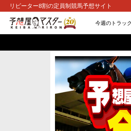
リピーター8割の定員制競馬予想サイト
今週のトラッ
TOP
>
重賞コラム
> 26/8/9 (日)