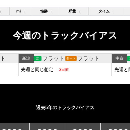
mi
性齢
斤量
タイム
↕
↕
↕
↕
↕
今週のトラックバイアス
ット
フラット
フラット
新潟
中京
芝
ダート
先週と同じ想定
先週と
2日前
過去5年のトラックバイアス