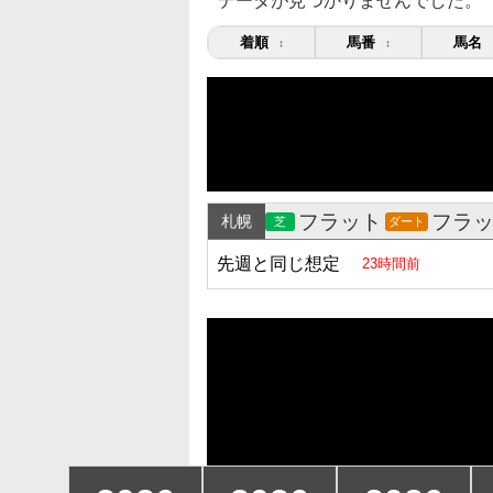
データが見つかりませんでした。
着順
馬番
馬名
↕
↕
フラット
フラ
札幌
芝
ダート
先週と同じ想定
23時間前