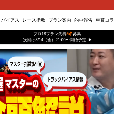
クバイアス
レース指数
プラン案内
的中報告
重賞コラ
プロ18プラン先着
5名
募集
次回は8/14（金）21:00〜開始予定
▶