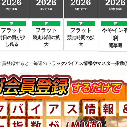
2026
2026
2026
2026
8/1(土)札幌
8/1(土)新潟
8/1(土)中京
7/26(日)札幌
芝
芝
芝
芝
フラット
フラット
フラット
ややイン
前日の雨が少
競走時間の拡
競走時間の拡
利
し残る
大
大
開幕週
会員登録すると、毎週の
トラックバイアス情報やマスター指数(M