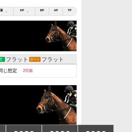
基
KP
BP
AP
TP
↕
↕
フラット
フラット
芝
ダート
同じ想定
2日前