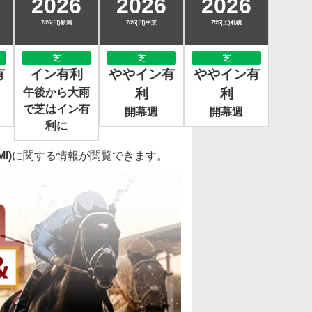
2026
2026
2026
7/26(日)新潟
7/26(日)中京
7/25(土)札幌
芝
芝
芝
有
イン有利
ややイン有
ややイン有
午後から大雨
利
利
で芝はイン有
開幕週
開幕週
利に
I)
に関する情報が閲覧できます。