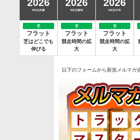
2026
2026
2026
8/2(日)札幌
8/2(日)新潟
8/2(日)中京
芝
芝
芝
フラット
フラット
フラット
芝はどこでも
競走時間の拡
競走時間の拡
伸びる
大
大
以下のフォームから新規メルマガ