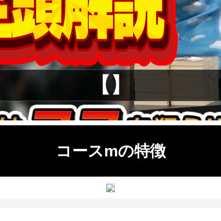
【】
コースmの特徴