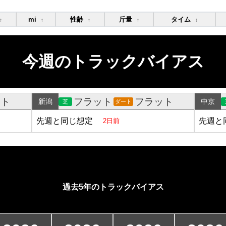
mi
性齢
斤量
タイム
↕
↕
↕
↕
↕
今週のトラックバイアス
ット
フラット
フラット
新潟
中京
芝
ダート
先週と同じ想定
先週と
2日前
過去5年のトラックバイアス