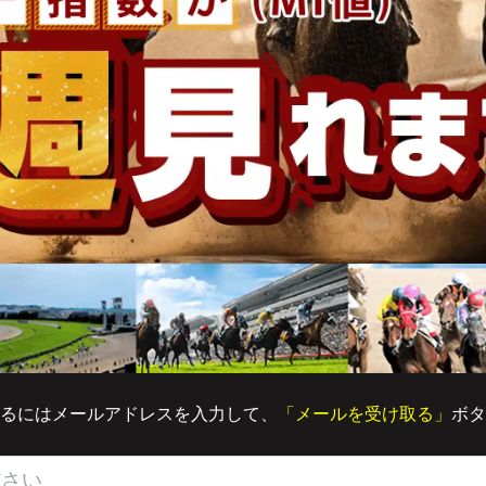
るにはメールアドレスを入力して、
「メールを受け取る」
ボタ