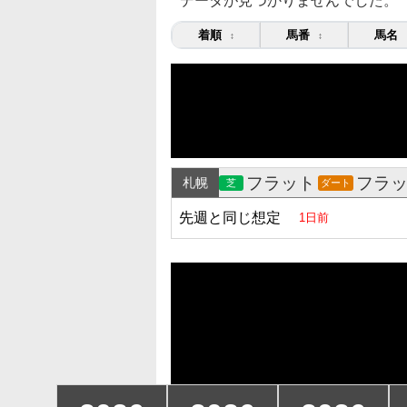
データが見つかりませんでした。
着順
馬番
馬名
↕
↕
フラット
フラ
札幌
芝
ダート
先週と同じ想定
1日前