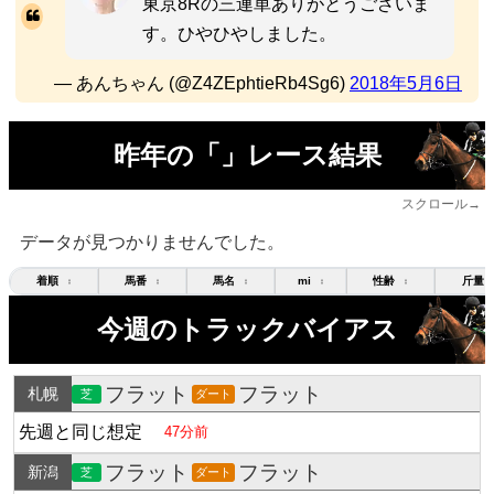
東京8Rの三連単ありがとうございま
す。ひやひやしました。
— あんちゃん (@Z4ZEphtieRb4Sg6)
2018年5月6日
昨年の「」レース結果
スクロール→
データが見つかりませんでした。
着順
馬番
馬名
mi
性齢
斤量
↕
↕
↕
↕
↕
今週のトラックバイアス
フラット
フラット
札幌
芝
ダート
先週と同じ想定
47分前
フラット
フラット
新潟
芝
ダート