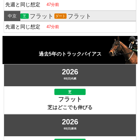
先週と同じ想定
47分前
フラット
フラット
中京
芝
ダート
先週と同じ想定
47分前
過去5年のトラックバイアス
2026
8/2(日)札幌
芝
フラット
芝はどこでも伸びる
2026
8/2(日)新潟