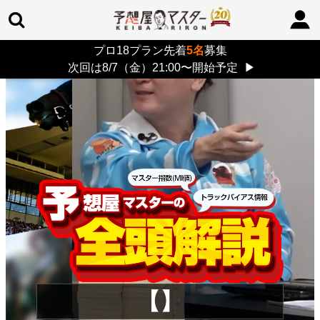
プロ18プラン先着
5名
募集
TOP
>
重賞コラム
> 26/8/9 (日)
次回は8/7（金）21:00〜開始予定
▶
【】