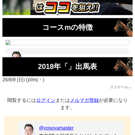
コースmの特徴
2018年「」出馬表
26/8/9 (日) ()///m(・)
スクロール→
閲覧するには
ログイン
または
メルマガ登録
が必要になり
ます。
@yosoyamaster