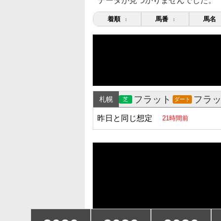
データが見つかりませんでした。
着順
馬番
馬名
↕
↕
フラット
フラ
札幌
芝
ダート
昨日と同じ想定
21時間前