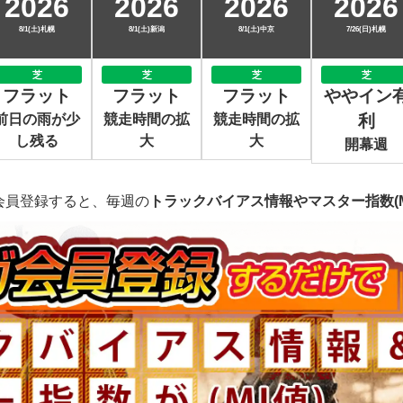
2026
2026
2026
2026
8/1(土)札幌
8/1(土)新潟
8/1(土)中京
7/26(日)札幌
芝
芝
芝
芝
フラット
フラット
フラット
ややイン
前日の雨が少
競走時間の拡
競走時間の拡
利
し残る
大
大
開幕週
会員登録すると、毎週の
トラックバイアス情報やマスター指数(M