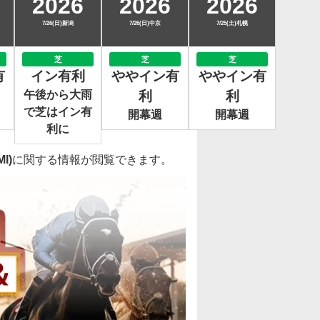
2026
2026
2026
7/26(日)新潟
7/26(日)中京
7/25(土)札幌
芝
芝
芝
有
イン有利
ややイン有
ややイン有
午後から大雨
利
利
で芝はイン有
開幕週
開幕週
利に
I)
に関する情報が閲覧できます。