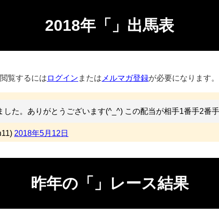
2018年「」出馬表
閲覧するには
ログイン
または
メルマガ登録
が必要になります。
ました。ありがとうございます(^_^) この配当が相手1番手2番
11)
2018年5月12日
昨年の「」レース結果