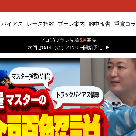
クバイアス
レース指数
プラン案内
的中報告
重賞コラ
プロ18プラン先着
5名
募集
次回は8/14（金）21:00〜開始予定
▶