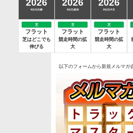
2026
2026
2026
8/2(日)札幌
8/2(日)新潟
8/2(日)中京
芝
芝
芝
フラット
フラット
フラット
芝はどこでも
競走時間の拡
競走時間の拡
伸びる
大
大
以下のフォームから新規メルマガ