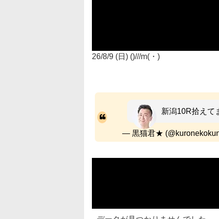
26/8/9 (日) ()///m(・)
新潟10R拾えて
— 黒猫君★ (@kuronekokun