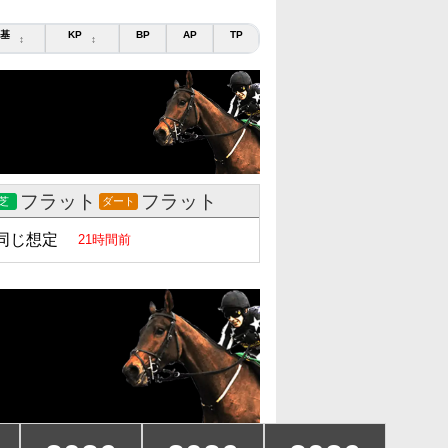
基
KP
BP
AP
TP
↕
↕
フラット
フラット
芝
ダート
同じ想定
21時間前