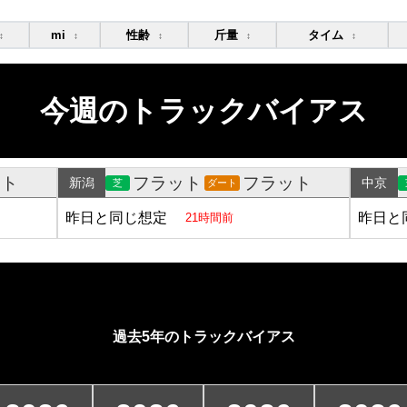
mi
性齢
斤量
タイム
↕
↕
↕
↕
↕
今週のトラックバイアス
ット
フラット
フラット
新潟
中京
芝
ダート
昨日と同じ想定
昨日と
21時間前
過去5年のトラックバイアス