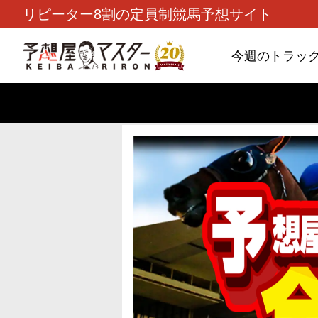
リピーター8割の定員制競馬予想サイト
今週のトラッ
TOP
>
重賞コラム
> 26/8/9 (日)