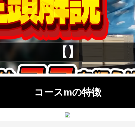
【】
コースmの特徴