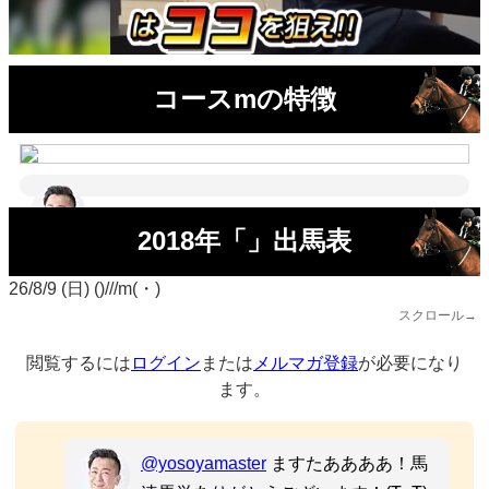
コースmの特徴
2018年「」出馬表
26/8/9 (日) ()///m(・)
スクロール→
閲覧するには
ログイン
または
メルマガ登録
が必要になり
ます。
@yosoyamaster
ますたああああ！馬