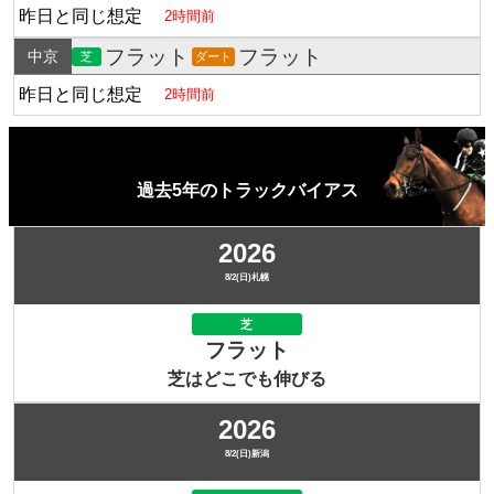
昨日と同じ想定
2時間前
フラット
フラット
中京
芝
ダート
昨日と同じ想定
2時間前
過去5年のトラックバイアス
2026
8/2(日)札幌
芝
フラット
芝はどこでも伸びる
2026
8/2(日)新潟