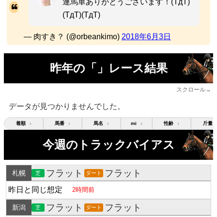
連馬単ありがとうございます！(TдT)
(TдT)(TдT)
— 肉すき？ (@orbeankimo)
2018年6月3日
昨年の「」レース結果
スクロール→
データが見つかりませんでした。
着順
馬番
馬名
mi
性齢
斤量
↕
↕
↕
↕
↕
今週のトラックバイアス
フラット
フラット
札幌
芝
ダート
昨日と同じ想定
2時間前
フラット
フラット
新潟
芝
ダート