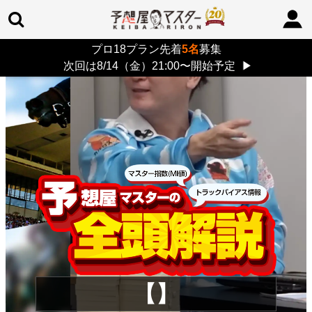
プロ18プラン先着
5名
募集
TOP
>
重賞コラム
> 26/8/9 (日)
次回は8/14（金）21:00〜開始予定
▶
【】