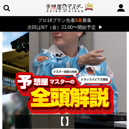
プロ18プラン先着
5名
募集
TOP
>
重賞コラム
> 26/8/9 (日)
次回は8/7（金）21:00〜開始予定
▶
【】