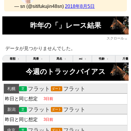
— sn (@sitifukujin48sn)
2018年8月5日
昨年の「」レース結果
スクロール→
データが見つかりませんでした。
着順
馬番
馬名
mi
性齢
斤量
↕
↕
↕
↕
↕
今週のトラックバイアス
フラット
フラット
札幌
芝
ダート
昨日と同じ想定
3日前
フラット
フラット
新潟
芝
ダート
昨日と同じ想定
3日前
フラット
フラット
中京
芝
ダート