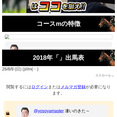
コースmの特徴
2018年「」出馬表
26/8/9 (日) ()///m(・)
スクロール→
閲覧するには
ログイン
または
メルマガ登録
が必要になり
ます。
@yosoyamaster
凄いのきた～