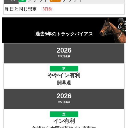
昨日と同じ想定
3日前
過去5年のトラックバイアス
2026
7/26(日)札幌
芝
ややイン有利
開幕週
2026
7/26(日)新潟
芝
イン有利