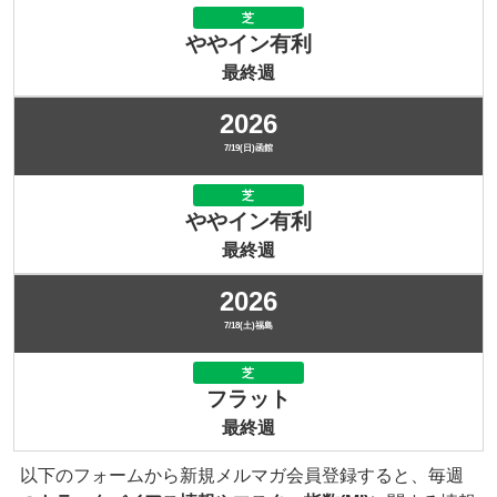
芝
ややイン有利
最終週
2026
7/19(日)函館
芝
ややイン有利
最終週
2026
7/18(土)福島
芝
フラット
最終週
以下のフォームから新規メルマガ会員登録すると、毎週