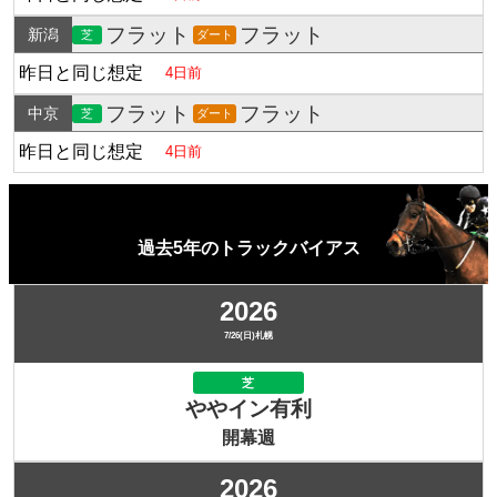
フラット
フラット
新潟
芝
ダート
昨日と同じ想定
4日前
フラット
フラット
中京
芝
ダート
昨日と同じ想定
4日前
過去5年のトラックバイアス
2026
7/26(日)札幌
芝
ややイン有利
開幕週
2026