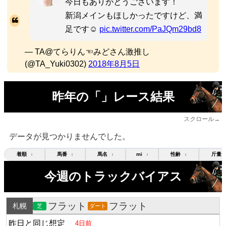
今日もありがとうございます！
新潟メインもほしかったですけど、満
足です☺️
pic.twitter.com/PaJQm29bd8
— TA@てらりん☜みどさん激推し
(@TA_Yuki0302)
2018年8月5日
昨年の「」レース結果
スクロール→
データが見つかりませんでした。
着順
馬番
馬名
mi
性齢
斤量
↕
↕
↕
↕
↕
今週のトラックバイアス
フラット
フラット
札幌
芝
ダート
昨日と同じ想定
4日前