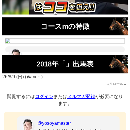
コースmの特徴
2018年「」出馬表
26/8/9 (日) ()///m(・)
スクロール→
閲覧するには
ログイン
または
メルマガ登録
が必要になり
ます。
@yosoyamaster