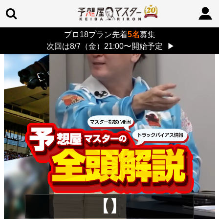
プロ18プラン先着
5名
募集
TOP
>
重賞コラム
> 26/8/9 (日)
次回は8/7（金）21:00〜開始予定
▶
【】