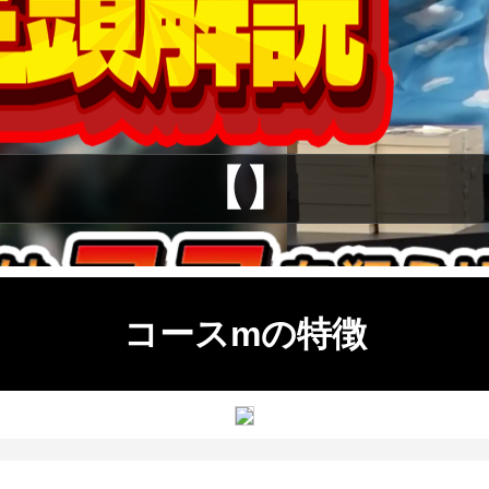
【】
コースmの特徴