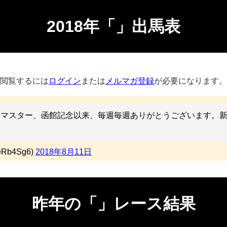
2018年「」出馬表
閲覧するには
ログイン
または
メルマガ登録
が必要になります。
マスター、函館記念以来、毎週毎週ありがとうございます。新
Rb4Sg6)
2018年8月11日
昨年の「」レース結果