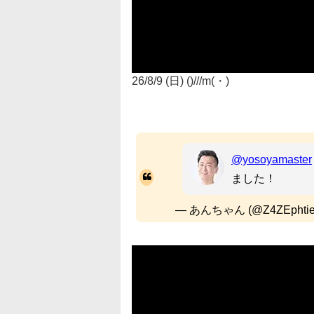
26/8/9 (日) ()///m(・)
@yosoyamaster
ました！
— あんちゃん (@Z4ZEphtie