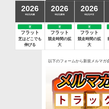
2026
2026
2026
8/2(日)札幌
8/2(日)新潟
8/2(日)中京
芝
芝
芝
フラット
フラット
フラット
芝はどこでも
競走時間の拡
競走時間の拡
伸びる
大
大
以下のフォームから新規メルマガ