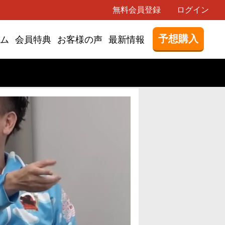
無料会員登録
ログイン
予想購入
ム
会員特典
お客様の声
最新情報