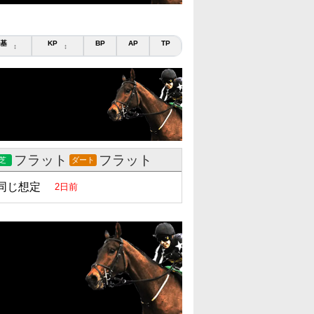
基
KP
BP
AP
TP
↕
↕
フラット
フラット
芝
ダート
同じ想定
2日前