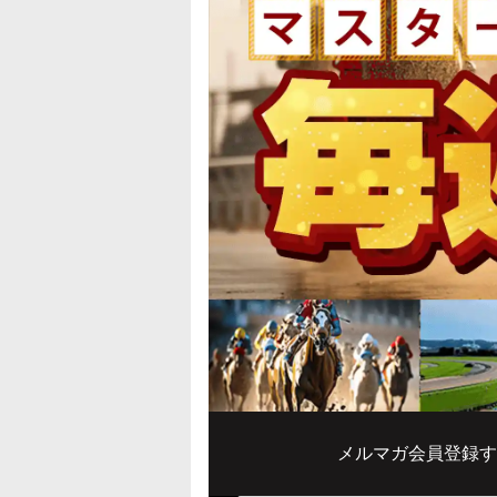
メルマガ会員登録す