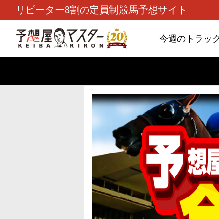
リピーター8割の定員制競馬予想サイト
今週のトラッ
TOP
>
重賞コラム
> 26/8/9 (日)