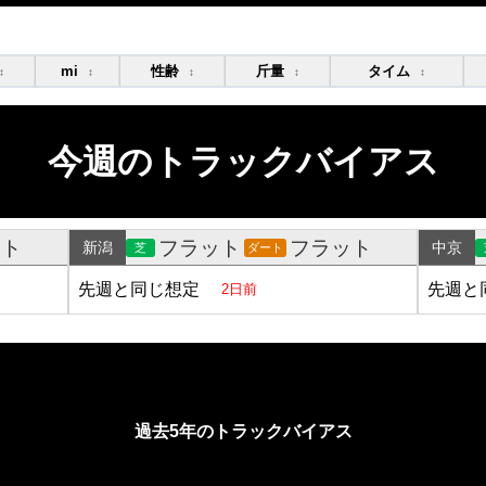
mi
性齢
斤量
タイム
↕
↕
↕
↕
↕
今週のトラックバイアス
ット
フラット
フラット
新潟
中京
芝
ダート
先週と同じ想定
先週と
2日前
過去5年のトラックバイアス