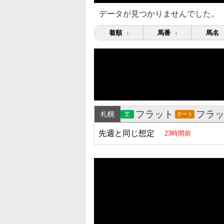
データが見つかりませんでした。
着順
馬番
馬名
↕
↕
フラット
フラ
札幌
芝
ダート
先週と同じ想定
23時間前