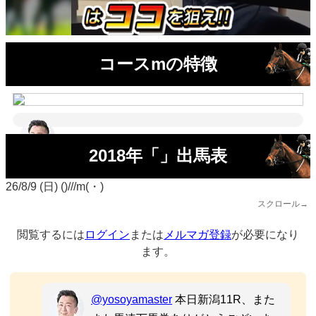
コースmの特徴
2018年「」出馬表
26/8/9 (日) ()///m(・)
スクロール→
閲覧するには
ログイン
または
メルマガ登録
が必要になり
ます。
@yosoyamaster
本日新潟11R、また