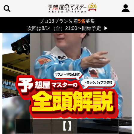
プロ18プラン先着
5名
募集
TOP
>
重賞コラム
> 26/8/9 (日)
次回は8/14（金）21:00〜開始予定
▶
【】