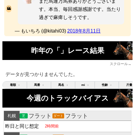
また馬連万馬券ありがとうございま
す。本当、毎回感謝感謝です。当たり
過ぎで麻痺しそうです。
— もいちろ (@kitahi03)
2018年8月11日
昨年の「」レース結果
スクロール→
データが見つかりませんでした。
着順
馬番
馬名
mi
性齢
斤量
↕
↕
↕
↕
↕
今週のトラックバイアス
フラット
フラット
札幌
芝
ダート
昨日と同じ想定
2時間前