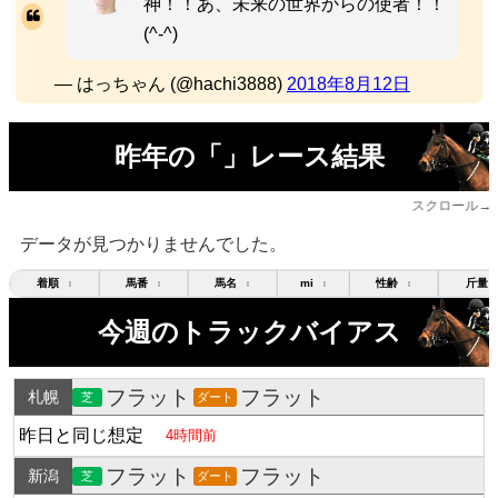
神！！あ、未来の世界からの使者！！
(^-^)
— はっちゃん (@hachi3888)
2018年8月12日
昨年の「」レース結果
スクロール→
データが見つかりませんでした。
着順
馬番
馬名
mi
性齢
斤量
↕
↕
↕
↕
↕
今週のトラックバイアス
フラット
フラット
札幌
芝
ダート
昨日と同じ想定
4時間前
フラット
フラット
新潟
芝
ダート