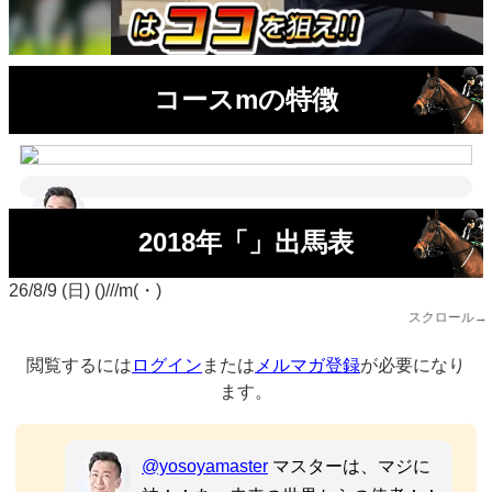
コースmの特徴
2018年「」出馬表
26/8/9 (日) ()///m(・)
スクロール→
閲覧するには
ログイン
または
メルマガ登録
が必要になり
ます。
@yosoyamaster
マスターは、マジに