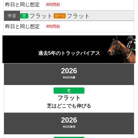
昨日と同じ想定
4時間前
フラット
フラット
中京
芝
ダート
昨日と同じ想定
4時間前
過去5年のトラックバイアス
2026
8/2(日)札幌
芝
フラット
芝はどこでも伸びる
2026
8/2(日)新潟