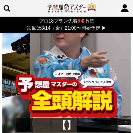
プロ18プラン先着
5名
募集
TOP
>
重賞コラム
> 26/8/9 (日)
次回は8/14（金）21:00〜開始予定
▶
【】