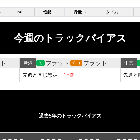
mi
性齢
斤量
タイム
↕
↕
↕
↕
↕
今週のトラックバイアス
ット
フラット
フラット
新潟
中京
芝
ダート
先週と同じ想定
先週と
1日前
過去5年のトラックバイアス