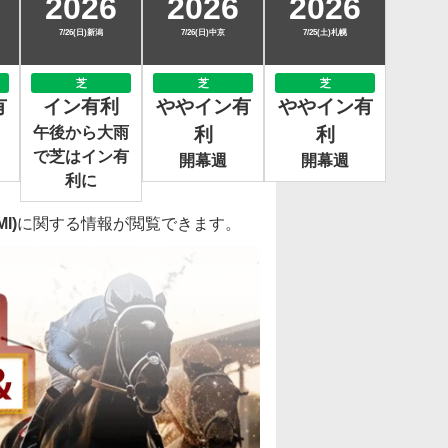
2026
2026
2026
7/26(日)新潟
7/26(日)中京
7/25(土)札幌
芝
芝
芝
有
イン有利
ややイン有
ややイン有
午後から大雨
利
利
で芝はイン有
開幕週
開幕週
利に
I)
に関する情報が閲覧できます。