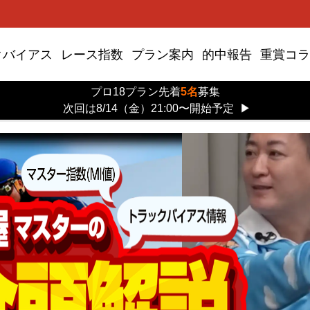
クバイアス
レース指数
プラン案内
的中報告
重賞コラ
プロ18プラン先着
5名
募集
次回は8/14（金）21:00〜開始予定
▶