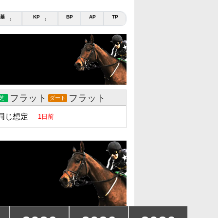
基
KP
BP
AP
TP
↕
↕
フラット
フラット
芝
ダート
同じ想定
1日前