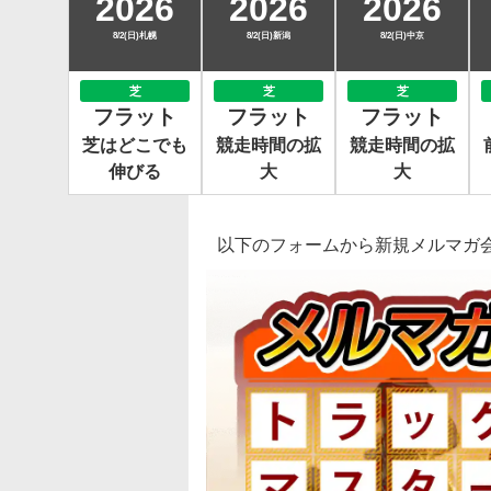
2026
2026
2026
8/2(日)札幌
8/2(日)新潟
8/2(日)中京
芝
芝
芝
フラット
フラット
フラット
芝はどこでも
競走時間の拡
競走時間の拡
伸びる
大
大
以下のフォームから新規メルマガ