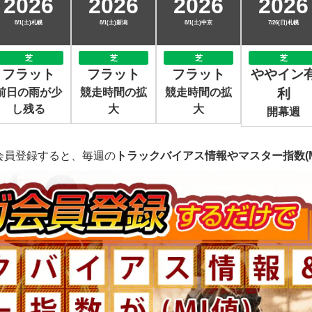
2026
2026
2026
2026
8/1(土)札幌
8/1(土)新潟
8/1(土)中京
7/26(日)札幌
芝
芝
芝
芝
フラット
フラット
フラット
ややイン
前日の雨が少
競走時間の拡
競走時間の拡
利
し残る
大
大
開幕週
会員登録すると、毎週の
トラックバイアス情報やマスター指数(M