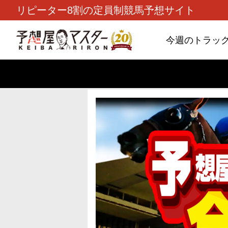
リピーター8割の定員制競馬予想サイト
今週のトラッ
TOP
>
重賞コラム
> 26/8/9 (日)