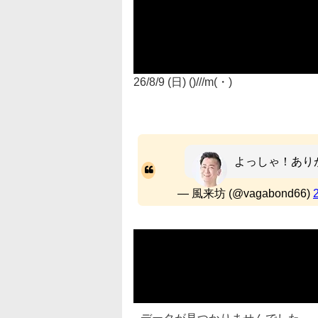
26/8/9 (日) ()///m(・)
よっしゃ！あり
— 風来坊 (@vagabond66)