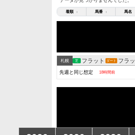
データが見つかりませんでした。
着順
馬番
馬名
↕
↕
フラット
フラ
札幌
芝
ダート
先週と同じ想定
18時間前