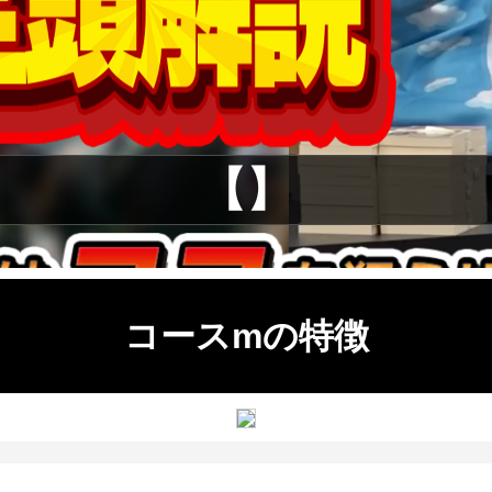
【】
コースmの特徴