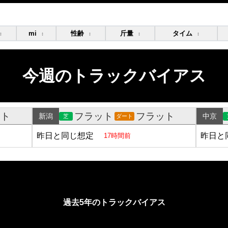
mi
性齢
斤量
タイム
↕
↕
↕
↕
↕
今週のトラックバイアス
ット
フラット
フラット
新潟
中京
芝
ダート
昨日と同じ想定
昨日と
17時間前
過去5年のトラックバイアス