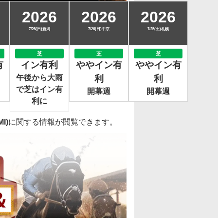
2026
2026
2026
7/26(日)新潟
7/26(日)中京
7/25(土)札幌
芝
芝
芝
有
イン有利
ややイン有
ややイン有
午後から大雨
利
利
で芝はイン有
開幕週
開幕週
利に
I)
に関する情報が閲覧できます。