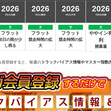
2026
2026
2026
2026
8/1(土)札幌
8/1(土)新潟
8/1(土)中京
7/26(日)札幌
芝
芝
芝
芝
フラット
フラット
フラット
ややイン
前日の雨が少
競走時間の拡
競走時間の拡
利
し残る
大
大
開幕週
会員登録すると、毎週の
トラックバイアス情報やマスター指数(M