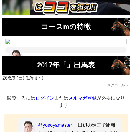
コースmの特徴
2017年「」出馬表
26/8/9 (日) ()///m(・)
スクロール→
閲覧するには
ログイン
または
メルマガ登録
が必要になり
ます。
@yosoyamaster
「田辺の進言で距離