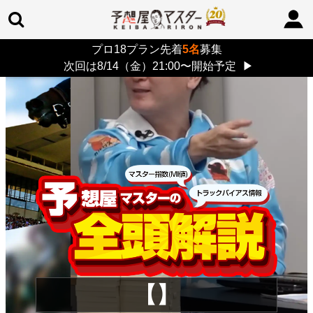
プロ18プラン先着
5名
募集
TOP
>
重賞コラム
> 26/8/9 (日)
次回は8/14（金）21:00〜開始予定
▶
【】