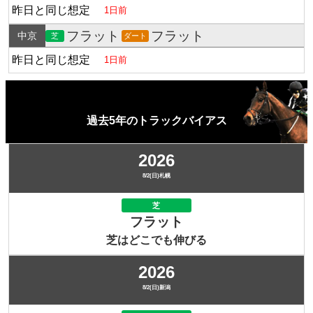
昨日と同じ想定
1日前
フラット
フラット
中京
芝
ダート
昨日と同じ想定
1日前
過去5年のトラックバイアス
2026
8/2(日)札幌
芝
フラット
芝はどこでも伸びる
2026
8/2(日)新潟