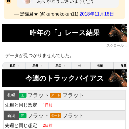
ありがとうございます(^_^)
— 黒猫君★ (@kuronekokun11)
2018年11月18日
昨年の「」レース結果
スクロール→
データが見つかりませんでした。
着順
馬番
馬名
mi
性齢
斤量
↕
↕
↕
↕
↕
今週のトラックバイアス
フラット
フラット
札幌
芝
ダート
先週と同じ想定
1日前
フラット
フラット
新潟
芝
ダート
先週と同じ想定
2日前