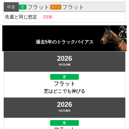
フラット
フラット
中京
芝
ダート
先週と同じ想定
2日前
過去5年のトラックバイアス
2026
8/2(日)札幌
芝
フラット
芝はどこでも伸びる
2026
8/2(日)新潟
芝