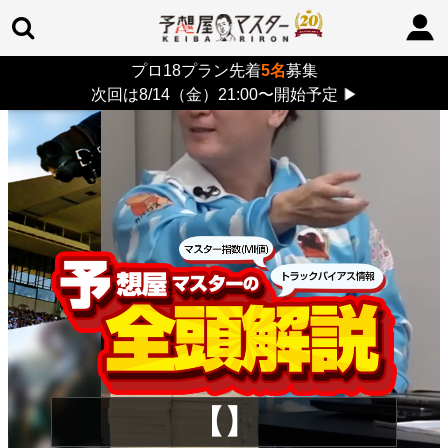
プロ18プラン先着
5名
募集
TOP
>
重賞コラム
> 26/8/9 (日)
次回は8/14（金）21:00〜開始予定
▶
【】