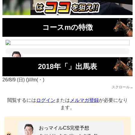
コースmの特徴
2018年「」出馬表
26/8/9 (日) ()///m(・)
スクロール→
閲覧するには
ログイン
または
メルマガ登録
が必要になり
ます。
おっマイルCS完璧予想