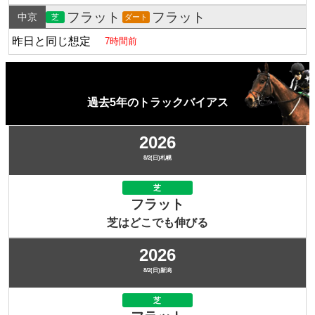
フラット
フラット
中京
芝
ダート
昨日と同じ想定
7時間前
過去5年のトラックバイアス
2026
8/2(日)札幌
芝
フラット
芝はどこでも伸びる
2026
8/2(日)新潟
芝