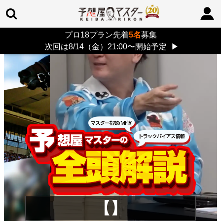
プロ18プラン先着
5名
募集
TOP
>
重賞コラム
> 26/8/9 (日)
次回は8/14（金）21:00〜開始予定
▶
【】