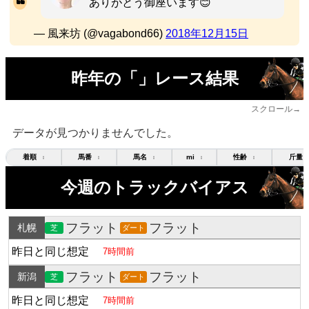
ありがとう御座います😊
— 風来坊 (@vagabond66)
2018年12月15日
昨年の「」レース結果
スクロール→
データが見つかりませんでした。
着順
馬番
馬名
mi
性齢
斤量
↕
↕
↕
↕
↕
今週のトラックバイアス
フラット
フラット
札幌
芝
ダート
昨日と同じ想定
7時間前
フラット
フラット
新潟
芝
ダート
昨日と同じ想定
7時間前