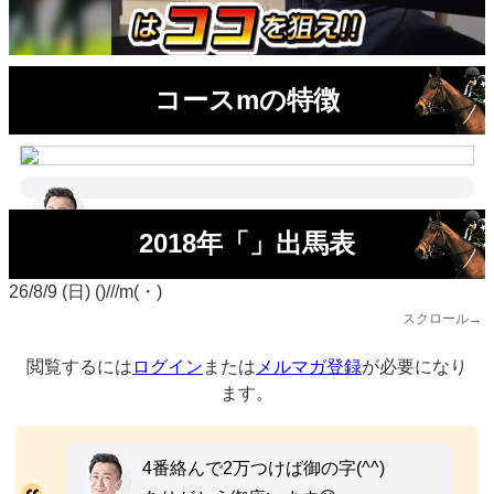
コースmの特徴
2018年「」出馬表
26/8/9 (日) ()///m(・)
スクロール→
閲覧するには
ログイン
または
メルマガ登録
が必要になり
ます。
4番絡んで2万つけば御の字(^^)