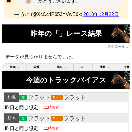
がとうございます。
— うに (@XcCc4P653YVwE6k)
2018年12月22日
昨年の「」レース結果
スクロール→
データが見つかりませんでした。
着順
馬番
馬名
mi
性齢
斤量
↕
↕
↕
↕
↕
今週のトラックバイアス
フラット
フラット
札幌
芝
ダート
昨日と同じ想定
11時間前
フラット
フラット
新潟
芝
ダート
昨日と同じ想定
11時間前