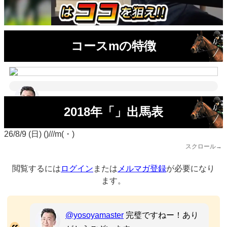
コースmの特徴
2018年「」出馬表
26/8/9 (日) ()///m(・)
スクロール→
閲覧するには
ログイン
または
メルマガ登録
が必要になり
ます。
@yosoyamaster
完璧ですねー！あり