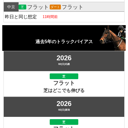
フラット
フラット
中京
芝
ダート
昨日と同じ想定
11時間前
過去5年のトラックバイアス
2026
8/2(日)札幌
芝
フラット
芝はどこでも伸びる
2026
8/2(日)新潟
芝