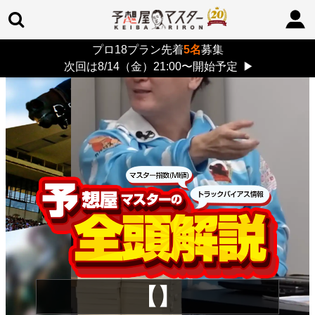
プロ18プラン先着
5名
募集
TOP
>
重賞コラム
> 26/8/9 (日)
次回は8/14（金）21:00〜開始予定
▶
【】