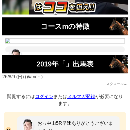
コースmの特徴
2019年「」出馬表
26/8/9 (日) ()///m(・)
スクロール→
閲覧するには
ログイン
または
メルマガ登録
が必要になり
ます。
おっ中山5R早速ありがとうございま