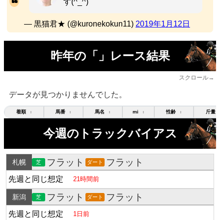
す(^_^)
— 黒猫君★ (@kuronekokun11)
2019年1月12日
昨年の「」レース結果
スクロール→
データが見つかりませんでした。
着順
馬番
馬名
mi
性齢
斤量
↕
↕
↕
↕
↕
今週のトラックバイアス
フラット
フラット
札幌
芝
ダート
先週と同じ想定
21時間前
フラット
フラット
新潟
芝
ダート
先週と同じ想定
1日前