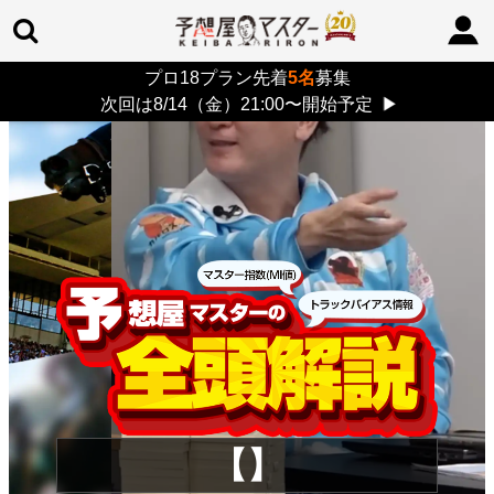
プロ18プラン先着
5名
募集
TOP
>
重賞コラム
> 26/8/9 (日)
次回は8/14（金）21:00〜開始予定
▶
【】