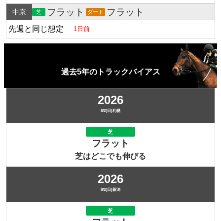
フラット
フラット
中京
芝
ダート
先週と同じ想定
1日前
過去5年のトラックバイアス
2026
8/2(日)札幌
芝
フラット
芝はどこでも伸びる
2026
8/2(日)新潟
芝