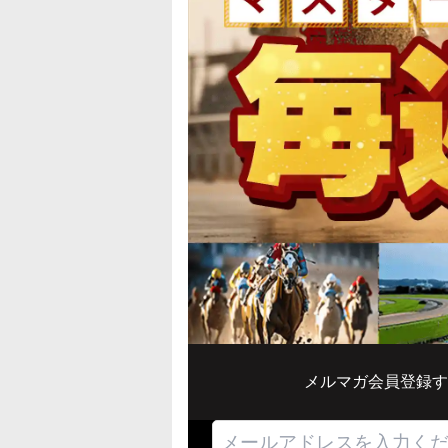
メルマガ会員登録す