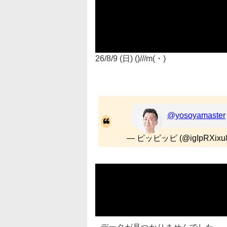
26/8/9 (日) ()///m(・)
@yosoyamaster
— ピッピッピ (@igIpRXixu