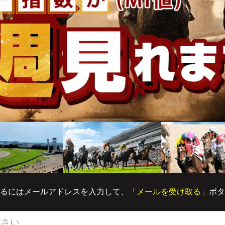
るにはメールアドレスを入力して、
「メールを受け取る」
ボタ