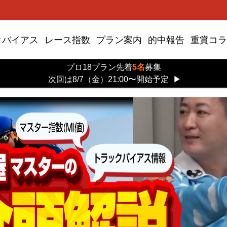
クバイアス
レース指数
プラン案内
的中報告
重賞コラ
プロ18プラン先着
5名
募集
次回は8/7（金）21:00〜開始予定
▶