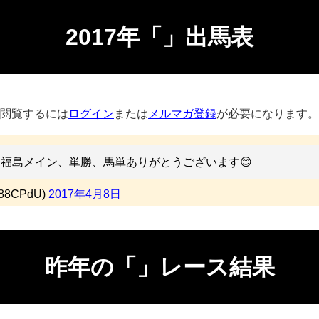
2017年「」出馬表
閲覧するには
ログイン
または
メルマガ登録
が必要になります。
福島メイン、単勝、馬単ありがとうございます😊
88CPdU)
2017年4月8日
昨年の「」レース結果