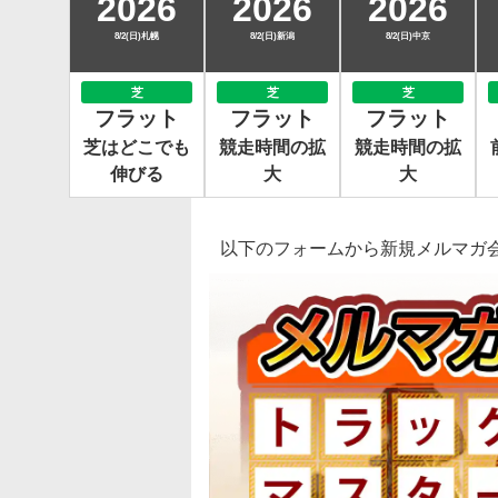
2026
2026
2026
8/2(日)札幌
8/2(日)新潟
8/2(日)中京
芝
芝
芝
フラット
フラット
フラット
芝はどこでも
競走時間の拡
競走時間の拡
伸びる
大
大
以下のフォームから新規メルマガ