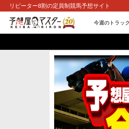
リピーター8割の定員制競馬予想サイト
今週のトラッ
TOP
>
重賞コラム
> 26/8/9 (日)