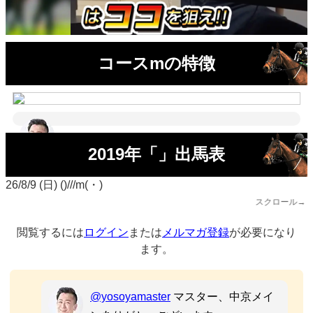
コースmの特徴
2019年「」出馬表
26/8/9 (日) ()///m(・)
スクロール→
閲覧するには
ログイン
または
メルマガ登録
が必要になり
ます。
@yosoyamaster
マスター、中京メイ