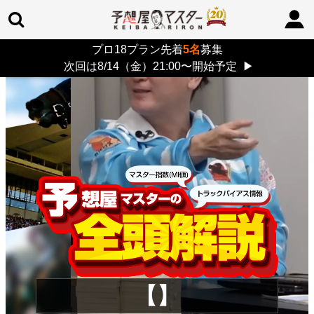
プロ18プラン先着
5名
募集
TOP
>
重賞コラム
> 26/8/9 (日)
次回は8/14（金）21:00〜開始予定
▶
【】