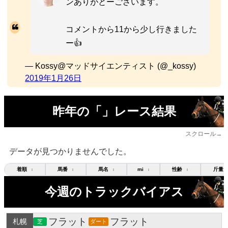
ンありがとーございます。
コメントから11から少し行きました
ー👍
— Kossy@マッドサイエンティスト (@_kossy)
2019年1月26日
昨年の「」レース結果
スクロール→
データが見つかりませんでした。
着順
馬番
馬名
mi
性齢
斤量
↕
↕
↕
↕
↕
今週のトラックバイアス
フラット
フラット
札幌
芝
ダート