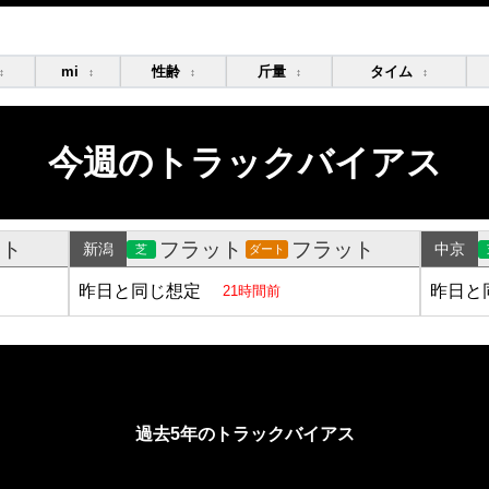
mi
性齢
斤量
タイム
↕
↕
↕
↕
↕
今週のトラックバイアス
ット
フラット
フラット
新潟
中京
芝
ダート
昨日と同じ想定
昨日と
21時間前
過去5年のトラックバイアス