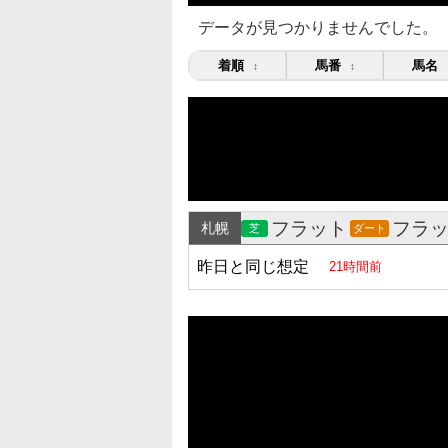
データが見つかりませんでした。
着順
馬番
馬名
↕
↕
フラット
フラ
札幌
芝
ダート
昨日と同じ想定
21時間前