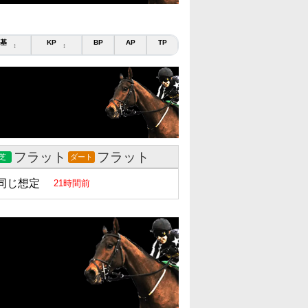
基
KP
BP
AP
TP
↕
↕
フラット
フラット
芝
ダート
同じ想定
21時間前