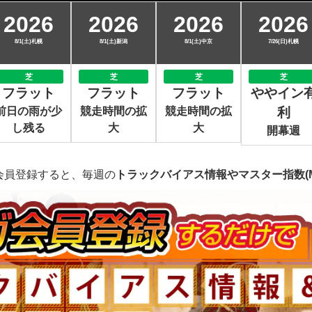
2026
2026
2026
2026
8/1(土)札幌
8/1(土)新潟
8/1(土)中京
7/26(日)札幌
芝
芝
芝
芝
フラット
フラット
フラット
ややイン
前日の雨が少
競走時間の拡
競走時間の拡
利
し残る
大
大
開幕週
会員登録すると、毎週の
トラックバイアス情報やマスター指数(M