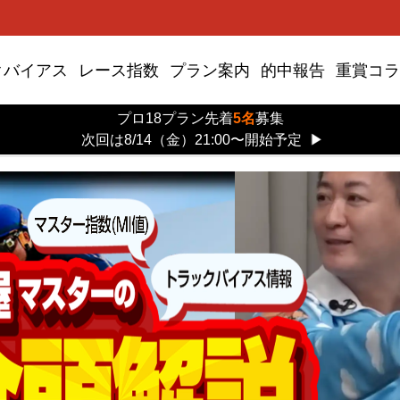
クバイアス
レース指数
プラン案内
的中報告
重賞コラ
プロ18プラン先着
5名
募集
次回は8/14（金）21:00〜開始予定
▶