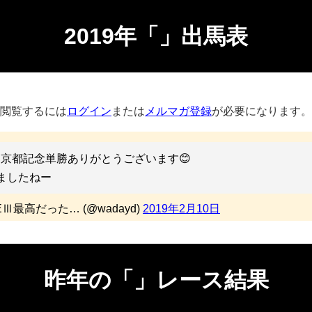
2019年「」出馬表
閲覧するには
ログイン
または
メルマガ登録
が必要になります。
京都記念単勝ありがとうございます😊
ましたねー
EⅢ最高だった… (@wadayd)
2019年2月10日
昨年の「」レース結果