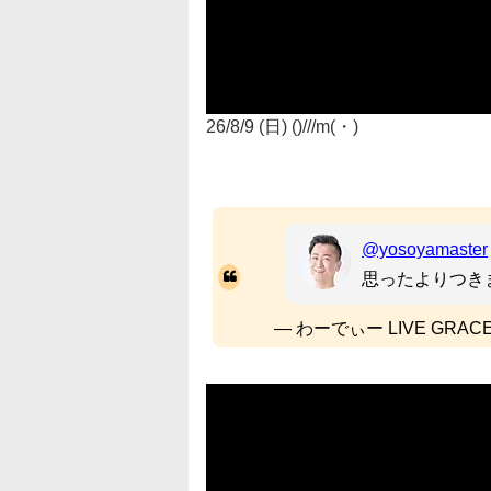
26/8/9 (日) ()///m(・)
@yosoyamaster
思ったよりつき
— わーでぃー LIVE GRAC