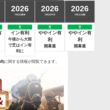
2026
2026
2026
7/26(日)新潟
7/26(日)中京
7/25(土)札幌
芝
芝
芝
有
イン有利
ややイン有
ややイン有
午後から大雨
利
利
で芝はイン有
開幕週
開幕週
利に
I)
に関する情報が閲覧できます。