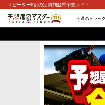
リピーター8割の定員制競馬予想サイト
今週のトラッ
TOP
>
重賞コラム
> 26/8/9 (日)