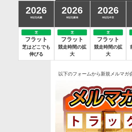
2026
2026
2026
8/2(日)札幌
8/2(日)新潟
8/2(日)中京
芝
芝
芝
フラット
フラット
フラット
芝はどこでも
競走時間の拡
競走時間の拡
伸びる
大
大
以下のフォームから新規メルマガ