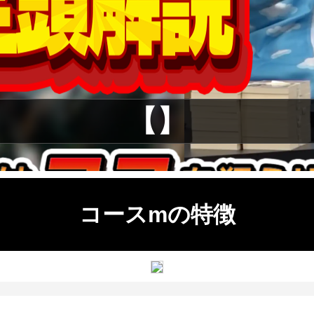
【】
コースmの特徴