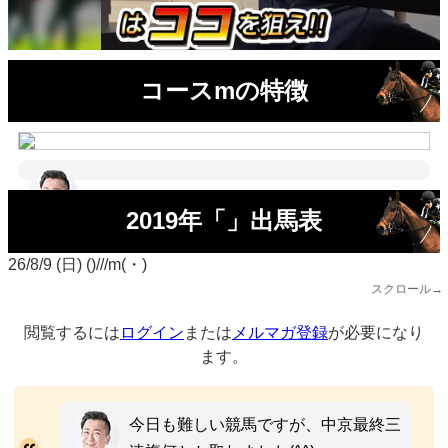
コースmの特徴
2019年「」出馬表
26/8/9 (日) ()///m(・)
スクロール→
閲覧するには
ログイン
または
メルマガ登録
が必要になり
ます。
今日も難しい競馬ですが、中京最終三