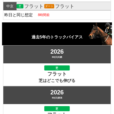
フラット
フラット
中京
芝
ダート
昨日と同じ想定
8時間前
過去5年のトラックバイアス
2026
8/2(日)札幌
芝
フラット
芝はどこでも伸びる
2026
8/2(日)新潟
芝