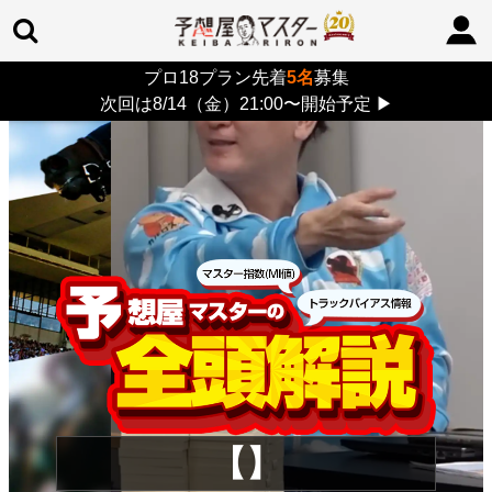
プロ18プラン先着
5名
募集
TOP
>
重賞コラム
> 26/8/9 (日)
次回は8/14（金）21:00〜開始予定
▶
【】