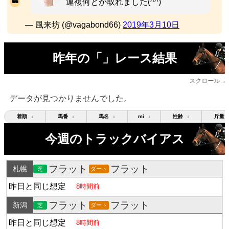
連複何とか取れました(^^)
— 風来坊 (@vagabond66)
2019年3月10日
昨年の「」レース結果
スクロール→
データが見つかりませんでした。
着順
馬番
馬名
mi
性齢
斤量
↕
↕
↕
↕
↕
今週のトラックバイアス
フラット
フラット
札幌
芝
ダート
昨日と同じ想定
8時間前
フラット
フラット
新潟
芝
ダート
昨日と同じ想定
8時間前