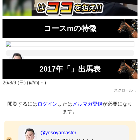
コースmの特徴
2017年「」出馬表
26/8/9 (日) ()///m(・)
スクロール→
閲覧するには
ログイン
または
メルマガ登録
が必要になり
ます。
@yosoyamaster