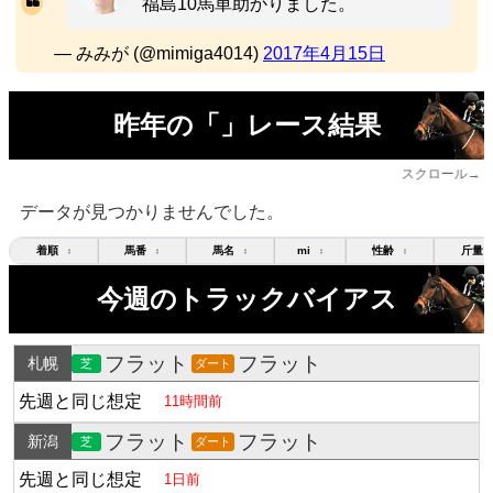
福島10馬単助かりました。
— みみが (@mimiga4014)
2017年4月15日
昨年の「」レース結果
スクロール→
データが見つかりませんでした。
着順
馬番
馬名
mi
性齢
斤量
↕
↕
↕
↕
↕
今週のトラックバイアス
フラット
フラット
札幌
芝
ダート
先週と同じ想定
11時間前
フラット
フラット
新潟
芝
ダート
先週と同じ想定
1日前