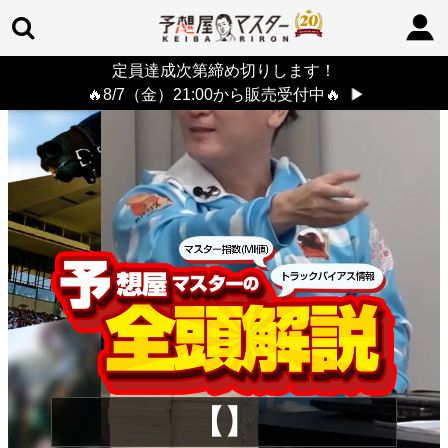
定員達成次第締め切りします！
TOP
>
重賞コラム
> 26/8/9 (日)
🔥8/7（金）21:00から販売受付中🔥
▶
【】