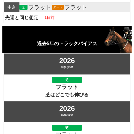
フラット
フラット
中京
芝
ダート
先週と同じ想定
1日前
過去5年のトラックバイアス
2026
8/2(日)札幌
芝
フラット
芝はどこでも伸びる
2026
8/2(日)新潟
芝