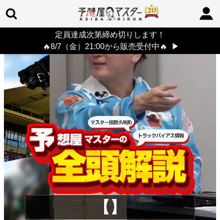
定員達成次第締め切りします！
TOP
>
重賞コラム
> 26/8/9 (日)
🔥8/7（金）21:00から販売受付中🔥
▶
【】