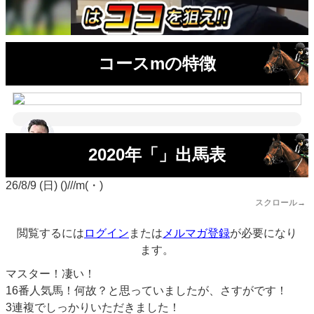
コースmの特徴
2020年「」出馬表
26/8/9 (日) ()///m(・)
スクロール→
閲覧するには
ログイン
または
メルマガ登録
が必要になり
ます。
マスター！凄い！
16番人気馬！何故？と思っていましたが、さすがです！
3連複でしっかりいただきました！