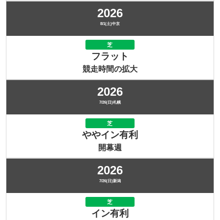
2026
8/1(土)中京
芝
フラット
競走時間の拡大
2026
7/26(日)札幌
芝
ややイン有利
開幕週
2026
7/26(日)新潟
芝
イン有利