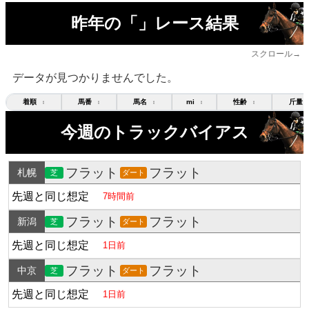
昨年の「」レース結果
スクロール→
データが見つかりませんでした。
着順
馬番
馬名
mi
性齢
斤量
↕
↕
↕
↕
↕
今週のトラックバイアス
フラット
フラット
札幌
芝
ダート
先週と同じ想定
7時間前
フラット
フラット
新潟
芝
ダート
先週と同じ想定
1日前
フラット
フラット
中京
芝
ダート
先週と同じ想定
1日前