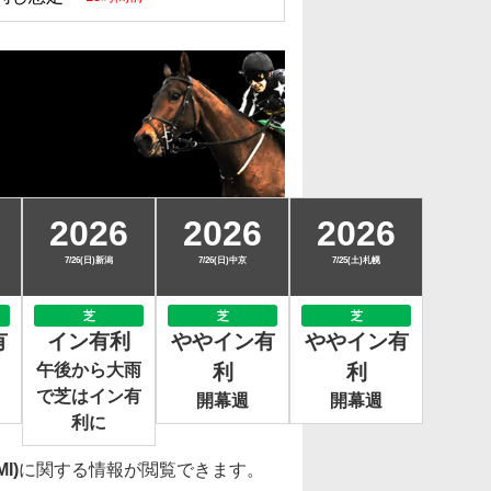
2026
2026
2026
7/26(日)新潟
7/26(日)中京
7/25(土)札幌
芝
芝
芝
有
イン有利
ややイン有
ややイン有
午後から大雨
利
利
で芝はイン有
開幕週
開幕週
利に
I)
に関する情報が閲覧できます。