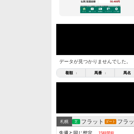
データが見つかりませんでした。
着順
馬番
馬名
↕
↕
フラット
フラ
札幌
芝
ダート
先週と同じ想定
15時間前