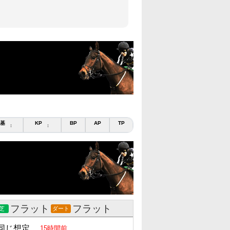
基
KP
BP
AP
TP
↕
↕
フラット
フラット
芝
ダート
同じ想定
15時間前