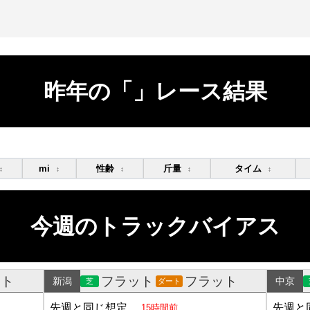
昨年の「」レース結果
mi
性齢
斤量
タイム
↕
↕
↕
↕
↕
今週のトラックバイアス
ット
フラット
フラット
新潟
中京
芝
ダート
先週と同じ想定
先週と
15時間前