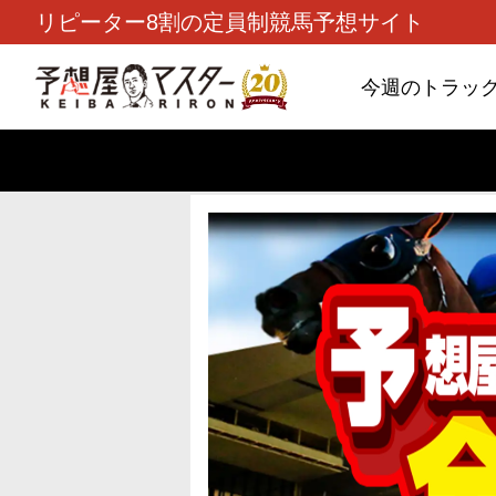
リピーター8割の定員制競馬予想サイト
今週のトラッ
TOP
>
重賞コラム
> 26/8/9 (日)