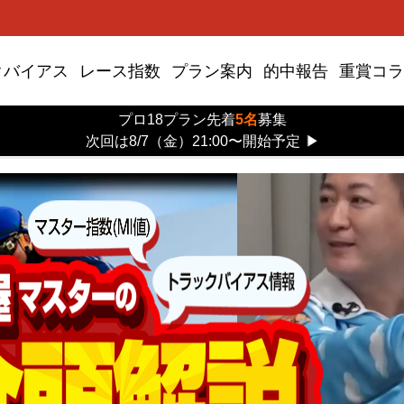
クバイアス
レース指数
プラン案内
的中報告
重賞コラ
プロ18プラン先着
5名
募集
次回は8/7（金）21:00〜開始予定
▶