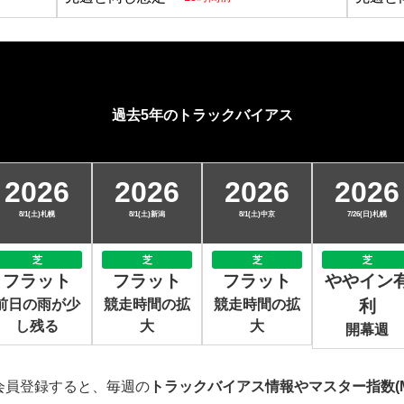
過去5年のトラックバイアス
2026
2026
2026
2026
8/1(土)札幌
8/1(土)新潟
8/1(土)中京
7/26(日)札幌
芝
芝
芝
芝
フラット
フラット
フラット
ややイン
前日の雨が少
競走時間の拡
競走時間の拡
利
し残る
大
大
開幕週
会員登録すると、毎週の
トラックバイアス情報やマスター指数(M