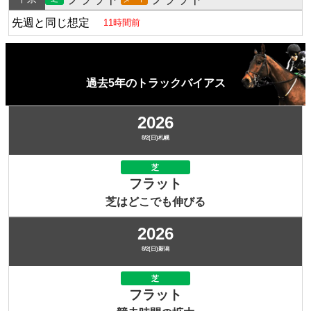
先週と同じ想定
11時間前
過去5年のトラックバイアス
2026
8/2(日)札幌
芝
フラット
芝はどこでも伸びる
2026
8/2(日)新潟
芝
フラット