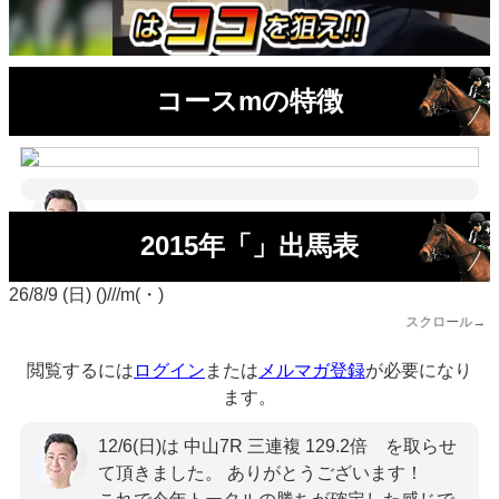
コースmの特徴
2015年「」出馬表
26/8/9 (日) ()///m(・)
スクロール→
閲覧するには
ログイン
または
メルマガ登録
が必要になり
ます。
12/6(日)は 中山7R 三連複 129.2倍 を取らせ
て頂きました。 ありがとうございます！