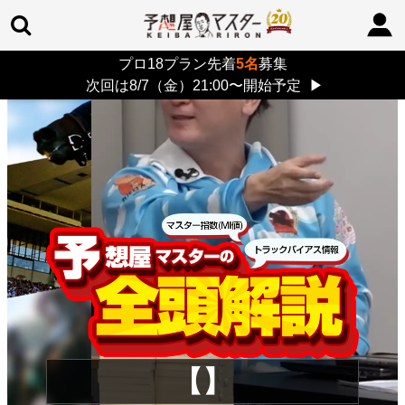
プロ18プラン先着
5名
募集
TOP
>
重賞コラム
> 26/8/9 (日)
次回は8/7（金）21:00〜開始予定
▶
【】