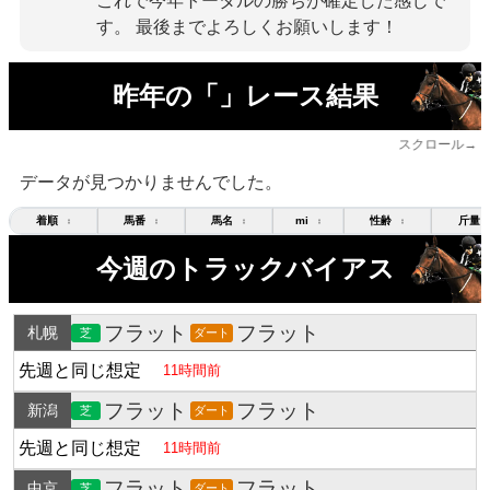
これで今年トータルの勝ちが確定した感じで
す。 最後までよろしくお願いします！
昨年の「」レース結果
スクロール→
データが見つかりませんでした。
着順
馬番
馬名
mi
性齢
斤量
↕
↕
↕
↕
↕
今週のトラックバイアス
フラット
フラット
札幌
芝
ダート
先週と同じ想定
11時間前
フラット
フラット
新潟
芝
ダート
先週と同じ想定
11時間前
フラット
フラット
中京
芝
ダート