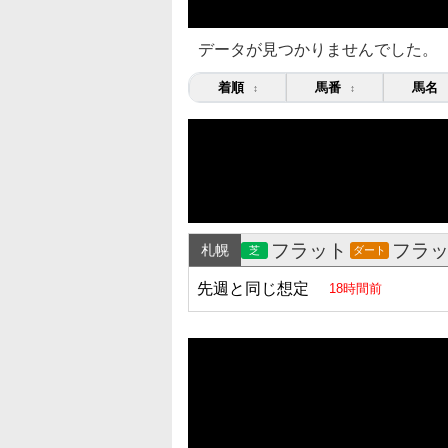
データが見つかりませんでした。
着順
馬番
馬名
↕
↕
フラット
フラ
札幌
芝
ダート
先週と同じ想定
18時間前