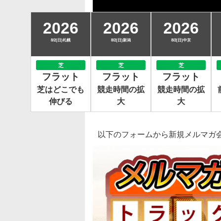
2026
2026
2026
8/2(日)札幌
8/2(日)新潟
8/2(日)中京
芝
芝
芝
フラット
フラット
フラット
芝はどこでも
競走時間の拡
競走時間の拡
伸びる
大
大
以下のフォームから新規メルマガ