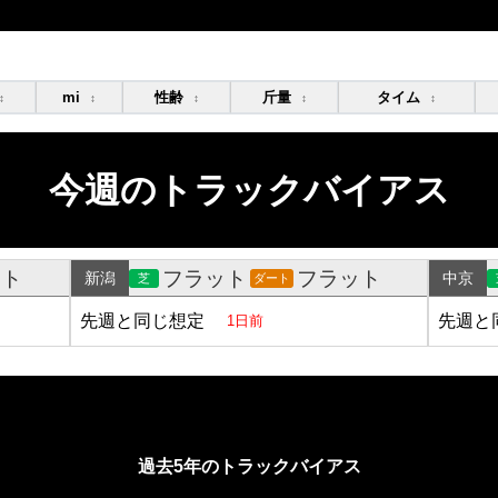
mi
性齢
斤量
タイム
↕
↕
↕
↕
↕
今週のトラックバイアス
ット
フラット
フラット
新潟
中京
芝
ダート
先週と同じ想定
先週と
1日前
過去5年のトラックバイアス