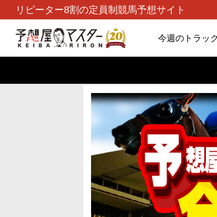
リピーター8割の定員制競馬予想サイト
今週のトラッ
TOP
>
重賞コラム
> 26/8/9 (日)