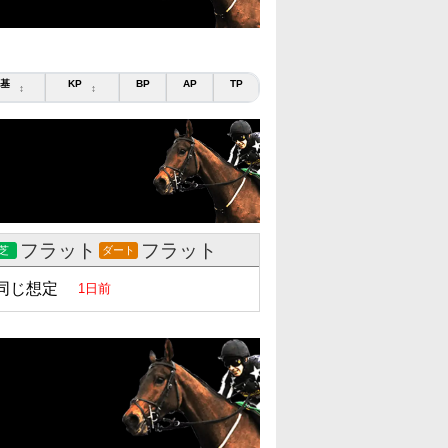
基
KP
BP
AP
TP
↕
↕
フラット
フラット
芝
ダート
同じ想定
1日前