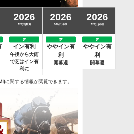
2026
2026
2026
7/26(日)新潟
7/26(日)中京
7/25(土)札幌
芝
芝
芝
有
イン有利
ややイン有
ややイン有
午後から大雨
利
利
で芝はイン有
開幕週
開幕週
利に
I)
に関する情報が閲覧できます。