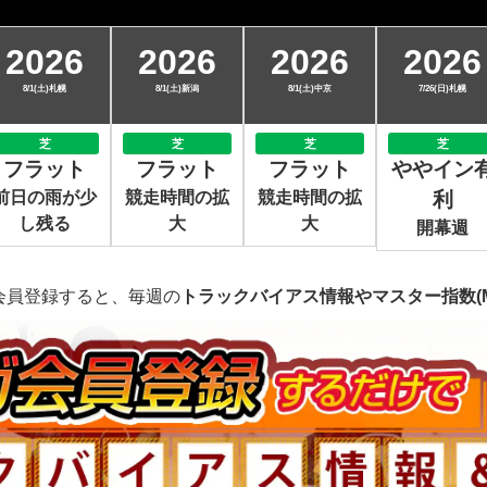
2026
2026
2026
2026
8/1(土)札幌
8/1(土)新潟
8/1(土)中京
7/26(日)札幌
芝
芝
芝
芝
フラット
フラット
フラット
ややイン
前日の雨が少
競走時間の拡
競走時間の拡
利
し残る
大
大
開幕週
会員登録すると、毎週の
トラックバイアス情報やマスター指数(M