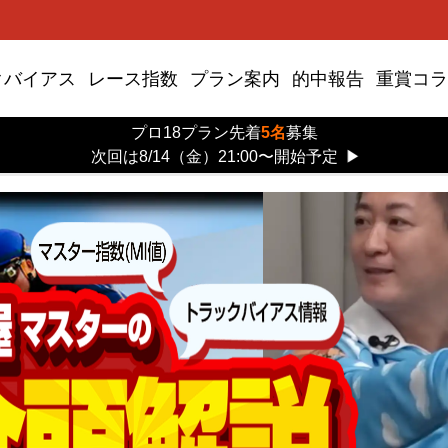
クバイアス
レース指数
プラン案内
的中報告
重賞コラ
プロ18プラン先着
5名
募集
次回は8/14（金）21:00〜開始予定
▶